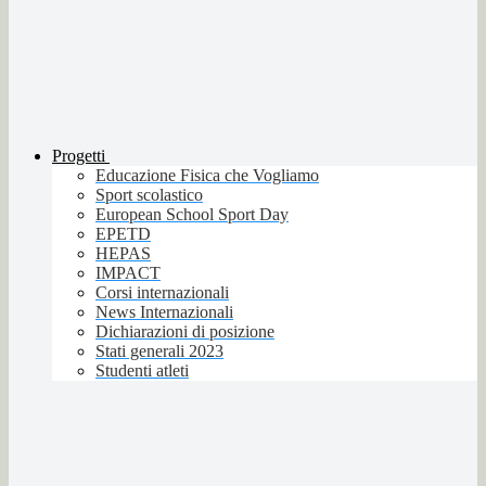
Progetti
Educazione Fisica che Vogliamo
Sport scolastico
European School Sport Day
EPETD
HEPAS
IMPACT
Corsi internazionali
News Internazionali
Dichiarazioni di posizione
Stati generali 2023
Studenti atleti