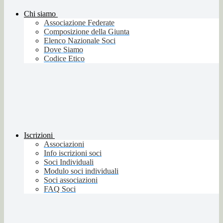
Chi siamo
Associazione Federate
Composizione della Giunta
Elenco Nazionale Soci
Dove Siamo
Codice Etico
Iscrizioni
Associazioni
Info iscrizioni soci
Soci Individuali
Modulo soci individuali
Soci associazioni
FAQ Soci