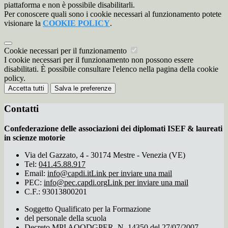
piattaforma e non è possibile disabilitarli.
Per conoscere quali sono i cookie necessari al funzionamento potete
visionare la
COOKIE POLICY
.
Cookie necessari per il funzionamento
I cookie necessari per il funzionamento non possono essere
disabilitati. È possibile consultare l'elenco nella pagina della cookie
policy.
Accetta tutti
Salva le preferenze
Contatti
Confederazione delle associazioni dei diplomati ISEF & laureati
in scienze motorie
Via del Gazzato, 4 - 30174 Mestre - Venezia (VE)
Tel:
041.45.88.917
Email:
info@capdi.it
Link per inviare una mail
PEC:
info@pec.capdi.org
Link per inviare una mail
C.F.: 93013800201
Soggetto Qualificato per la Formazione
del personale della scuola
Decreto MPI AOODGPER. N. 14350 del 27/07/2007