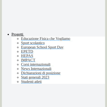
Progetti
Educazione Fisica che Vogliamo
Sport scolastico
European School Sport Day
EPETD
HEPAS
IMPACT
Corsi internazionali
News Internazionali
Dichiarazioni di posizione
Stati generali 2023
Studenti atleti