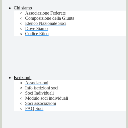
Chi siamo
Associazione Federate
Composizione della Giunta
Elenco Nazionale Soci
Dove Siamo
Codice Etico
Iscrizioni
Associazioni
Info iscrizioni soci
Soci Individuali
Modulo soci individuali
Soci associazioni
FAQ Soci