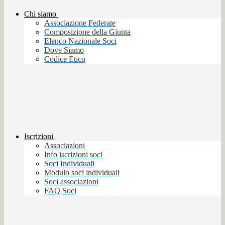
Chi siamo
Associazione Federate
Composizione della Giunta
Elenco Nazionale Soci
Dove Siamo
Codice Etico
Iscrizioni
Associazioni
Info iscrizioni soci
Soci Individuali
Modulo soci individuali
Soci associazioni
FAQ Soci