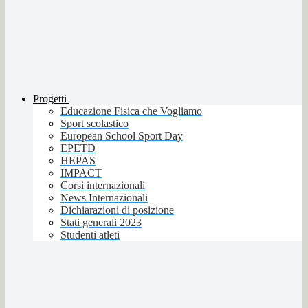
Progetti
Educazione Fisica che Vogliamo
Sport scolastico
European School Sport Day
EPETD
HEPAS
IMPACT
Corsi internazionali
News Internazionali
Dichiarazioni di posizione
Stati generali 2023
Studenti atleti