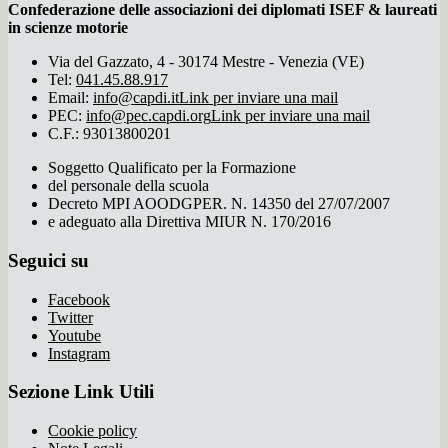
Confederazione delle associazioni dei diplomati ISEF & laureati
in scienze motorie
Via del Gazzato, 4 - 30174 Mestre - Venezia (VE)
Tel:
041.45.88.917
Email:
info@capdi.it
Link per inviare una mail
PEC:
info@pec.capdi.org
Link per inviare una mail
C.F.: 93013800201
Soggetto Qualificato per la Formazione
del personale della scuola
Decreto MPI AOODGPER. N. 14350 del 27/07/2007
e adeguato alla Direttiva MIUR N. 170/2016
Seguici su
Facebook
Twitter
Youtube
Instagram
Sezione Link Utili
Cookie policy