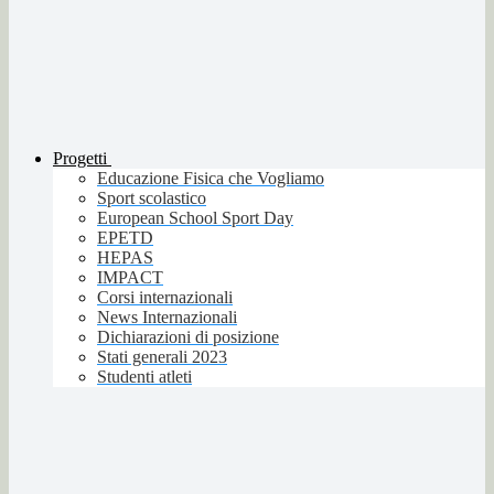
Progetti
Educazione Fisica che Vogliamo
Sport scolastico
European School Sport Day
EPETD
HEPAS
IMPACT
Corsi internazionali
News Internazionali
Dichiarazioni di posizione
Stati generali 2023
Studenti atleti