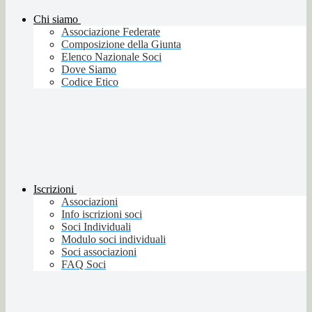
Chi siamo
Associazione Federate
Composizione della Giunta
Elenco Nazionale Soci
Dove Siamo
Codice Etico
Iscrizioni
Associazioni
Info iscrizioni soci
Soci Individuali
Modulo soci individuali
Soci associazioni
FAQ Soci