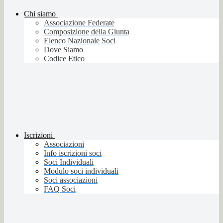
Chi siamo
Associazione Federate
Composizione della Giunta
Elenco Nazionale Soci
Dove Siamo
Codice Etico
Iscrizioni
Associazioni
Info iscrizioni soci
Soci Individuali
Modulo soci individuali
Soci associazioni
FAQ Soci