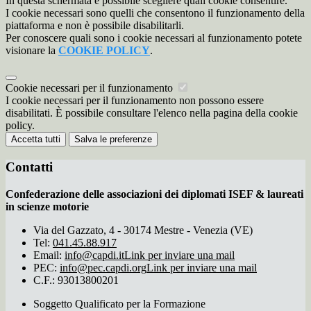
In questa schermata è possibile scegliere quali cookie consentire.
I cookie necessari sono quelli che consentono il funzionamento della
piattaforma e non è possibile disabilitarli.
Per conoscere quali sono i cookie necessari al funzionamento potete
visionare la
COOKIE POLICY
.
Cookie necessari per il funzionamento
I cookie necessari per il funzionamento non possono essere
disabilitati. È possibile consultare l'elenco nella pagina della cookie
policy.
Accetta tutti
Salva le preferenze
Contatti
Confederazione delle associazioni dei diplomati ISEF & laureati
in scienze motorie
Via del Gazzato, 4 - 30174 Mestre - Venezia (VE)
Tel:
041.45.88.917
Email:
info@capdi.it
Link per inviare una mail
PEC:
info@pec.capdi.org
Link per inviare una mail
C.F.: 93013800201
Soggetto Qualificato per la Formazione