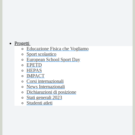
Progetti
Educazione Fisica che Vogliamo
Sport scolastico
European School Sport Day
EPETD
HEPAS
IMPACT
Corsi internazionali
News Internazionali
Dichiarazioni di posizione
Stati generali 2023
Studenti atleti