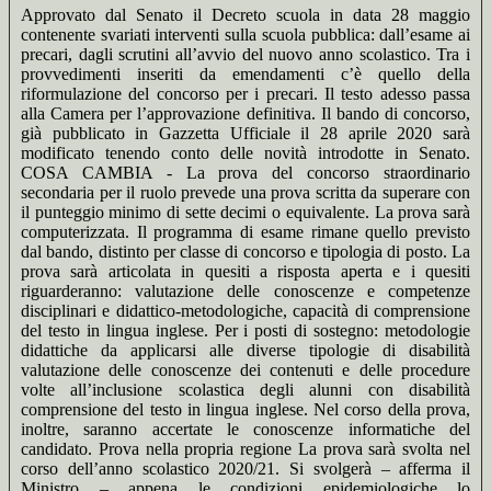
Approvato dal Senato il Decreto scuola in data 28 maggio
contenente svariati interventi sulla scuola pubblica: dall’esame ai
precari, dagli scrutini all’avvio del nuovo anno scolastico. Tra i
provvedimenti inseriti da emendamenti c’è quello della
riformulazione del concorso per i precari. Il testo adesso passa
alla Camera per l’approvazione definitiva. Il bando di concorso,
già pubblicato in Gazzetta Ufficiale il 28 aprile 2020 sarà
modificato tenendo conto delle novità introdotte in Senato.
COSA CAMBIA - La prova del concorso straordinario
secondaria per il ruolo prevede una prova scritta da superare con
il punteggio minimo di sette decimi o equivalente. La prova sarà
computerizzata. Il programma di esame rimane quello previsto
dal bando, distinto per classe di concorso e tipologia di posto. La
prova sarà articolata in quesiti a risposta aperta e i quesiti
riguarderanno: valutazione delle conoscenze e competenze
disciplinari e didattico-metodologiche, capacità di comprensione
del testo in lingua inglese. Per i posti di sostegno: metodologie
didattiche da applicarsi alle diverse tipologie di disabilità
valutazione delle conoscenze dei contenuti e delle procedure
volte all’inclusione scolastica degli alunni con disabilità
comprensione del testo in lingua inglese. Nel corso della prova,
inoltre, saranno accertate le conoscenze informatiche del
candidato. Prova nella propria regione La prova sarà svolta nel
corso dell’anno scolastico 2020/21. Si svolgerà – afferma il
Ministro – appena le condizioni epidemiologiche lo