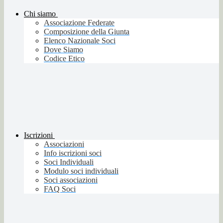
Chi siamo
Associazione Federate
Composizione della Giunta
Elenco Nazionale Soci
Dove Siamo
Codice Etico
Iscrizioni
Associazioni
Info iscrizioni soci
Soci Individuali
Modulo soci individuali
Soci associazioni
FAQ Soci