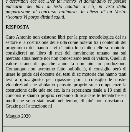
e descrittori ecc ecc...Per tal motivo Vi domandavo se poteste
indicarmi dei libri di testo adattati a ciò, in vista della
preparazione al concorso ordinario. In attesa di un Vostro
riscontro Vi porgo distinti saluti.
RISPOSTA
Caro Antonio non esistono libri per la prep metodologica del ns
settore e la costruzione delle uda come noterai tra i contenuti del
programma del bando ...vi e' tutto lo scibile delle sc motorie.
consiglierei un libro di met del movimento umano ma sul
mercato attualmente noi non conosciamo testi di valore. Quelli di
valore erano di qualche anno fa non piu' in produzione.
Comunque non avremmo fatto pubblicità, ti consiglio però di
usare le guide del docente dei testi di sc motorie che hanno tanti
test a quiz...giusto per ripassare poi ti consiglio le nostre
videolezioni che abbiamo pensato proprio sule competenze la
costruzione delle uda etc etc, la ns esperienza risale a 13 anni di
concorsi e stiamo proprio cercando di ricalcare le tematiche e i
modi che sono stati usati nel tempo, di piu' non riusciamo...
Grazie per l'attenzione nl
Maggio 2020