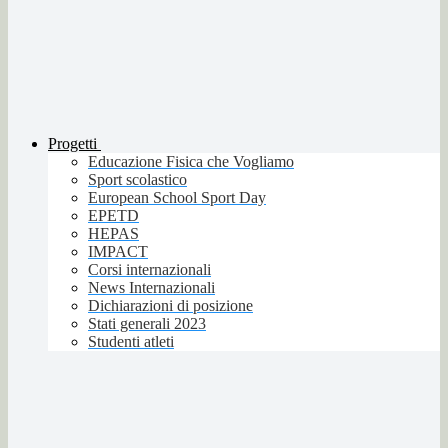
Progetti
Educazione Fisica che Vogliamo
Sport scolastico
European School Sport Day
EPETD
HEPAS
IMPACT
Corsi internazionali
News Internazionali
Dichiarazioni di posizione
Stati generali 2023
Studenti atleti