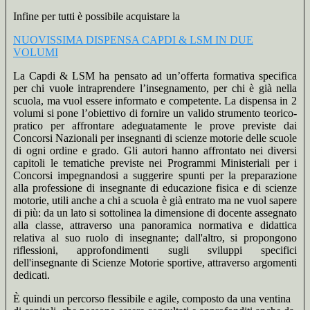
Infine per tutti è possibile acquistare la
NUOVISSIMA DISPENSA CAPDI & LSM IN DUE
VOLUMI
La Capdi & LSM ha pensato ad un’offerta formativa specifica
per chi vuole intraprendere l’insegnamento, per chi è già nella
scuola, ma vuol essere informato e competente. La dispensa in 2
volumi si pone l’obiettivo di fornire un valido strumento teorico-
pratico per affrontare adeguatamente le prove previste dai
Concorsi Nazionali per insegnanti di scienze motorie delle scuole
di ogni ordine e grado. Gli autori hanno affrontato nei diversi
capitoli le tematiche previste nei Programmi Ministeriali per i
Concorsi impegnandosi a suggerire spunti per la preparazione
alla professione di insegnante di educazione fisica e di scienze
motorie, utili anche a chi a scuola è già entrato ma ne vuol sapere
di più: da un lato si sottolinea la dimensione di docente assegnato
alla classe, attraverso una panoramica normativa e didattica
relativa al suo ruolo di insegnante; dall'altro, si propongono
riflessioni, approfondimenti sugli sviluppi specifici
dell'insegnante di Scienze Motorie sportive, attraverso argomenti
dedicati.
È quindi un percorso flessibile e agile, composto da una ventina