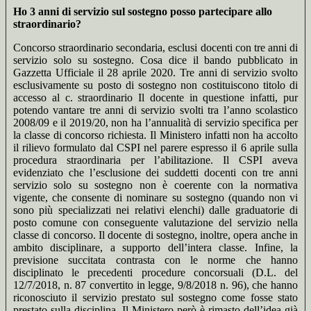
Ho 3 anni di servizio sul sostegno posso partecipare allo
straordinario?
Concorso straordinario secondaria, esclusi docenti con tre anni di
servizio solo su sostegno. Cosa dice il bando pubblicato in
Gazzetta Ufficiale il 28 aprile 2020. Tre anni di servizio svolto
esclusivamente su posto di sostegno non costituiscono titolo di
accesso al c. straordinario Il docente in questione infatti, pur
potendo vantare tre anni di servizio svolti tra l’anno scolastico
2008/09 e il 2019/20, non ha l’annualità di servizio specifica per
la classe di concorso richiesta. Il Ministero infatti non ha accolto
il rilievo formulato dal CSPI nel parere espresso il 6 aprile sulla
procedura straordinaria per l’abilitazione. Il CSPI aveva
evidenziato che l’esclusione dei suddetti docenti con tre anni
servizio solo su sostegno non è coerente con la normativa
vigente, che consente di nominare su sostegno (quando non vi
sono più specializzati nei relativi elenchi) dalle graduatorie di
posto comune con conseguente valutazione del servizio nella
classe di concorso. Il docente di sostegno, inoltre, opera anche in
ambito disciplinare, a supporto dell’intera classe. Infine, la
previsione succitata contrasta con le norme che hanno
disciplinato le precedenti procedure concorsuali (D.L. del
12/7/2018, n. 87 convertito in legge, 9/8/2018 n. 96), che hanno
riconosciuto il servizio prestato sul sostegno come fosse stato
prestato sulla disciplina. Il Ministero però è rimasto dell’idea già