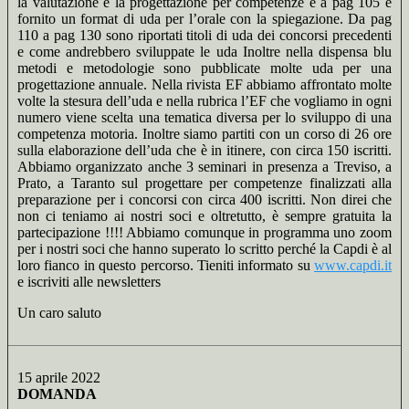
la valutazione e la progettazione per competenze e a pag 105 è
fornito un format di uda per l’orale con la spiegazione. Da pag
110 a pag 130 sono riportati titoli di uda dei concorsi precedenti
e come andrebbero sviluppate le uda Inoltre nella dispensa blu
metodi e metodologie sono pubblicate molte uda per una
progettazione annuale. Nella rivista EF abbiamo affrontato molte
volte la stesura dell’uda e nella rubrica l’EF che vogliamo in ogni
numero viene scelta una tematica diversa per lo sviluppo di una
competenza motoria. Inoltre siamo partiti con un corso di 26 ore
sulla elaborazione dell’uda che è in itinere, con circa 150 iscritti.
Abbiamo organizzato anche 3 seminari in presenza a Treviso, a
Prato, a Taranto sul progettare per competenze finalizzati alla
preparazione per i concorsi con circa 400 iscritti. Non direi che
non ci teniamo ai nostri soci e oltretutto, è sempre gratuita la
partecipazione !!!! Abbiamo comunque in programma uno zoom
per i nostri soci che hanno superato lo scritto perché la Capdi è al
loro fianco in questo percorso. Tieniti informato su
www.capdi.it
e iscriviti alle newsletters
Un caro saluto
15 aprile 2022
DOMANDA