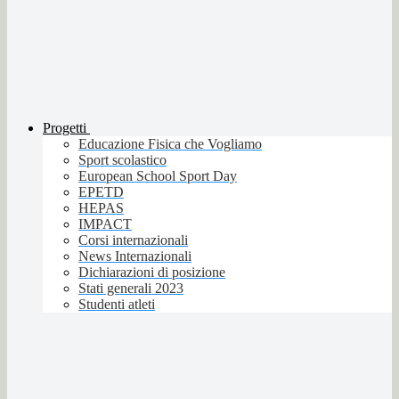
Progetti
Educazione Fisica che Vogliamo
Sport scolastico
European School Sport Day
EPETD
HEPAS
IMPACT
Corsi internazionali
News Internazionali
Dichiarazioni di posizione
Stati generali 2023
Studenti atleti