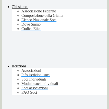
Chi siamo
Associazione Federate
Composizione della Giunta
Elenco Nazionale Soci
Dove Siamo
Codice Etico
Iscrizioni
Associazioni
Info iscrizioni soci
Soci Individuali
Modulo soci individuali
Soci associazioni
FAQ Soci