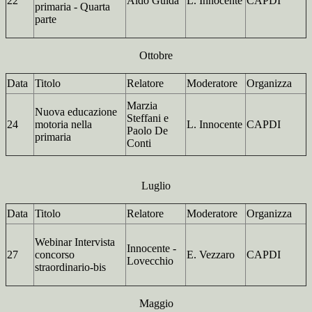
22
Aldo Guida
L. Innocente
CAPDI
primaria - Quarta
parte
Ottobre
Data
Titolo
Relatore
Moderatore
Organizza
Marzia
Nuova educazione
Steffani e
24
motoria nella
L. Innocente
CAPDI
Paolo De
primaria
Conti
Luglio
Data
Titolo
Relatore
Moderatore
Organizza
Webinar Intervista
Innocente -
27
concorso
E. Vezzaro
CAPDI
Lovecchio
straordinario-bis
Maggio