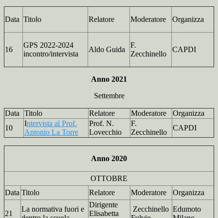
Data
Titolo
Relatore
Moderatore
Organizza
GPS 2022-2024
F.
16
Aldo Guida
CAPDI
incontro/intervista
Zecchinello
Anno 2021
Settembre
Data
Titolo
Relatore
Moderatore
Organizza
I
ntervista al Prof.
Prof. N.
F.
10
CAPDI
Antonio La Torre
Lovecchio
Zecchinello
Anno 2020
OTTOBRE
Data
Titolo
Relatore
Moderatore
Organizza
Dirigente
La normativa fuori e
Zecchinello
Edumoto
21
Elisabetta
dentro la scuola
Fulvio
Milano