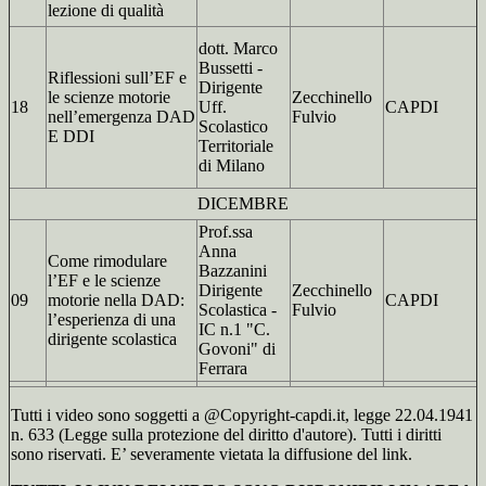
lezione di qualità
dott. Marco
Bussetti -
Riflessioni sull’EF e
Dirigente
le scienze motorie
Zecchinello
18
Uff.
CAPDI
nell’emergenza DAD
Fulvio
Scolastico
E DDI
Territoriale
di Milano
DICEMBRE
Prof.ssa
Anna
Come rimodulare
Bazzanini
l’EF e le scienze
Dirigente
Zecchinello
09
motorie nella DAD:
CAPDI
Scolastica -
Fulvio
l’esperienza di una
IC n.1 "C.
dirigente scolastica
Govoni" di
Ferrara
Tutti i video sono soggetti a @Copyright-capdi.it, legge 22.04.1941
n. 633 (Legge sulla protezione del diritto d'autore). Tutti i diritti
sono riservati. E’ severamente vietata la diffusione del link.