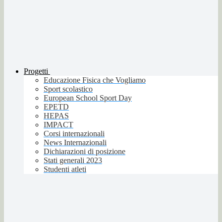
Progetti
Educazione Fisica che Vogliamo
Sport scolastico
European School Sport Day
EPETD
HEPAS
IMPACT
Corsi internazionali
News Internazionali
Dichiarazioni di posizione
Stati generali 2023
Studenti atleti