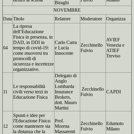
Biraghi
NOVEMBRE
Data
Titolo
Relatore
Moderatore
Organizza
La ripresa
dell’Educazione
Fisica in presenza, in
AVIEF
DAD, in DDI in
Carlo Carra
Zecchinello
Venezia e
04
tempo di covid-19:
e Lucia
Fulvio
ATIEF
come muoversi tra
Innocente
Treviso
protocolli di
sicurezza e incertezze
organizzative.
Delegato di
Anglo
Le responsabilità
Lombarda
Zecchinello
11
civili verso terzi in
Insurance
CAPDI
Fulvio
Educazione Fisica
Brokers,
dott. Mauro
Martini
Spunti e idee per
l'Educazione Fisica:
Prof.
Zecchinello
Edumoto
12
come mantenere sia
Morena
Fulvio
Milano
la distanza che la
Massarenti