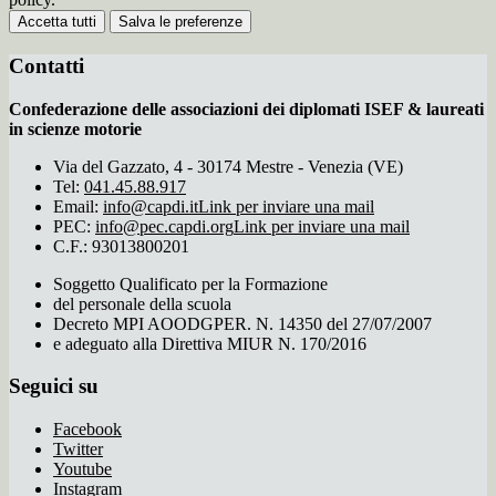
Accetta tutti
Salva le preferenze
Contatti
Confederazione delle associazioni dei diplomati ISEF & laureati
in scienze motorie
Via del Gazzato, 4 - 30174 Mestre - Venezia (VE)
Tel:
041.45.88.917
Email:
info@capdi.it
Link per inviare una mail
PEC:
info@pec.capdi.org
Link per inviare una mail
C.F.: 93013800201
Soggetto Qualificato per la Formazione
del personale della scuola
Decreto MPI AOODGPER. N. 14350 del 27/07/2007
e adeguato alla Direttiva MIUR N. 170/2016
Seguici su
Facebook
Twitter
Youtube
Instagram