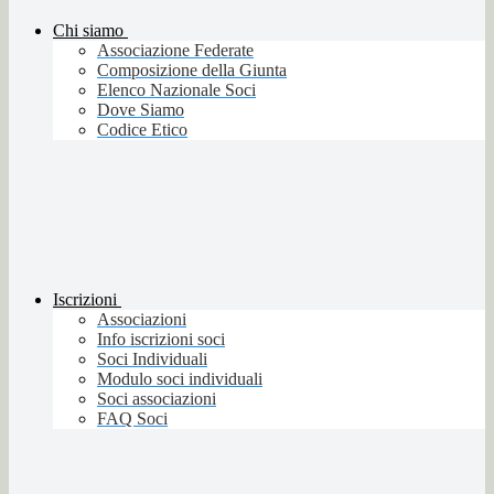
Chi siamo
Associazione Federate
Composizione della Giunta
Elenco Nazionale Soci
Dove Siamo
Codice Etico
Iscrizioni
Associazioni
Info iscrizioni soci
Soci Individuali
Modulo soci individuali
Soci associazioni
FAQ Soci