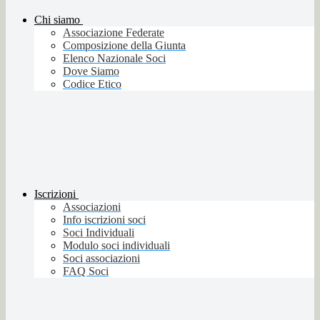
Chi siamo
Associazione Federate
Composizione della Giunta
Elenco Nazionale Soci
Dove Siamo
Codice Etico
Iscrizioni
Associazioni
Info iscrizioni soci
Soci Individuali
Modulo soci individuali
Soci associazioni
FAQ Soci