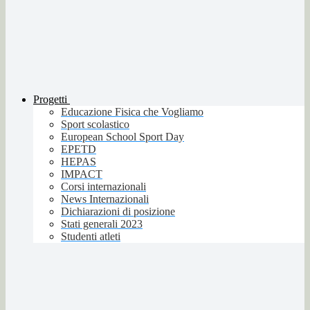
Progetti
Educazione Fisica che Vogliamo
Sport scolastico
European School Sport Day
EPETD
HEPAS
IMPACT
Corsi internazionali
News Internazionali
Dichiarazioni di posizione
Stati generali 2023
Studenti atleti