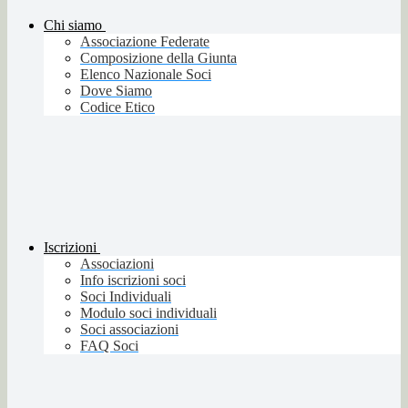
Chi siamo
Associazione Federate
Composizione della Giunta
Elenco Nazionale Soci
Dove Siamo
Codice Etico
Iscrizioni
Associazioni
Info iscrizioni soci
Soci Individuali
Modulo soci individuali
Soci associazioni
FAQ Soci