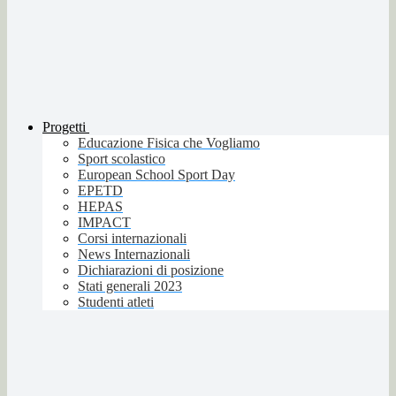
Progetti
Educazione Fisica che Vogliamo
Sport scolastico
European School Sport Day
EPETD
HEPAS
IMPACT
Corsi internazionali
News Internazionali
Dichiarazioni di posizione
Stati generali 2023
Studenti atleti