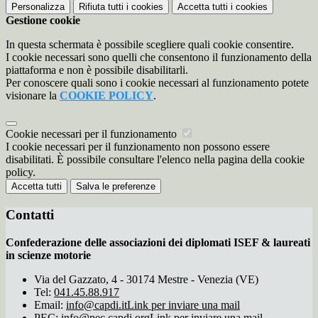
Personalizza
Rifiuta tutti
i cookies
Accetta tutti
i cookies
Gestione cookie
In questa schermata è possibile scegliere quali cookie consentire.
I cookie necessari sono quelli che consentono il funzionamento della
piattaforma e non è possibile disabilitarli.
Per conoscere quali sono i cookie necessari al funzionamento potete
visionare la
COOKIE POLICY
.
Cookie necessari per il funzionamento
I cookie necessari per il funzionamento non possono essere
disabilitati. È possibile consultare l'elenco nella pagina della cookie
policy.
Accetta tutti
Salva le preferenze
Contatti
Confederazione delle associazioni dei diplomati ISEF & laureati
in scienze motorie
Via del Gazzato, 4 - 30174 Mestre - Venezia (VE)
Tel:
041.45.88.917
Email:
info@capdi.it
Link per inviare una mail
PEC:
info@pec.capdi.org
Link per inviare una mail