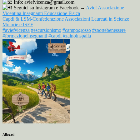
Info: aviefvicenza@gmail.com
Seguici su Instagram e Facebook →
Avief Associazione
Vicentina Insegnanti Educazione Fisica
Capdi & LSM-Confederazione Associazioni Laureati in Scienze
Motorie e ISEF
#aviefvicenza
#escursionismo
#campogrosso
#sportebenessere
#formazioneinsegnanti
#capdi
#zainoinspalla
Allegati