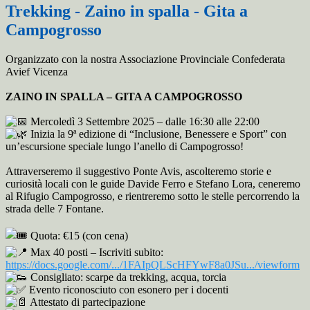
Trekking - Zaino in spalla - Gita a
Campogrosso
Organizzato con la nostra Associazione Provinciale Confederata
Avief Vicenza
ZAINO IN SPALLA – GITA A CAMPOGROSSO
Mercoledì 3 Settembre 2025 – d
alle 16:30 alle 22:00
Inizia la 9ª edizione di “Inclusione, Benessere e Sport” con
un’escursione speciale lungo l’anello di Campogrosso!
Attraverseremo il suggestivo Ponte Avis, ascolteremo storie e
curiosità locali con le guide Davide Ferro e Stefano Lora, ceneremo
al Rifugio Campogrosso, e rientreremo sotto le stelle percorrendo la
strada delle 7 Fontane.
Quota: €15 (con cena)
Max 40 posti – Iscriviti subito:
https://docs.google.com/.../1FAIpQLScHFYwF8a0JSu.../viewform
Consigliato: scarpe da trekking, acqua, torcia
Evento riconosciuto con esonero per i docenti
Attestato di partecipazione