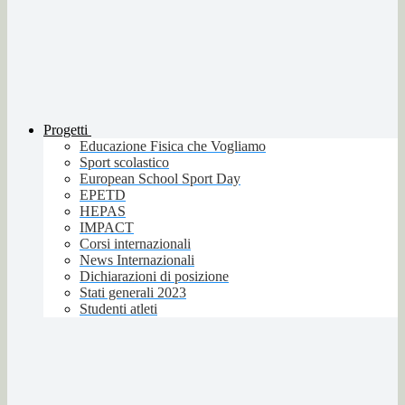
Progetti
Educazione Fisica che Vogliamo
Sport scolastico
European School Sport Day
EPETD
HEPAS
IMPACT
Corsi internazionali
News Internazionali
Dichiarazioni di posizione
Stati generali 2023
Studenti atleti