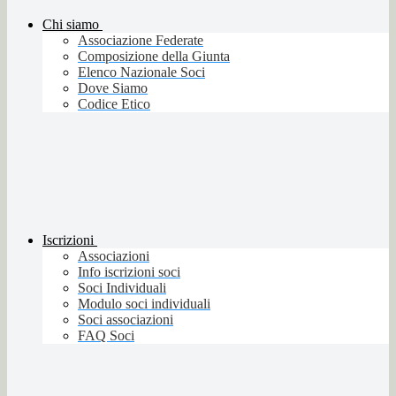
Chi siamo
Associazione Federate
Composizione della Giunta
Elenco Nazionale Soci
Dove Siamo
Codice Etico
Iscrizioni
Associazioni
Info iscrizioni soci
Soci Individuali
Modulo soci individuali
Soci associazioni
FAQ Soci