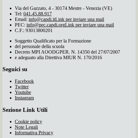
Via del Gazzato, 4 - 30174 Mestre - Venezia (VE)
Tel:
041.45.88.917
Email:
info@capdi.it
Link per inviare una mail
PEC:
info@pec.capdi.org
Link per inviare una mail
C.F.: 93013800201
Soggetto Qualificato per la Formazione
del personale della scuola
Decreto MPI AOODGPER. N. 14350 del 27/07/2007
e adeguato alla Direttiva MIUR N. 170/2016
Seguici su
Facebook
Twitter
Youtube
Instagram
Sezione Link Utili
Cookie policy
Note Legali
Informativa Privacy