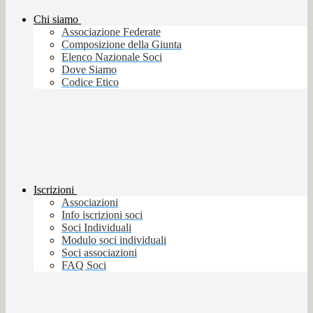
Chi siamo
Associazione Federate
Composizione della Giunta
Elenco Nazionale Soci
Dove Siamo
Codice Etico
Iscrizioni
Associazioni
Info iscrizioni soci
Soci Individuali
Modulo soci individuali
Soci associazioni
FAQ Soci