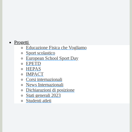
Progetti
Educazione Fisica che Vogliamo
Sport scolastico
European School Sport Day
EPETD
HEPAS
IMPACT
Corsi internazionali
News Internazionali
Dichiarazioni di posizione
Stati generali 2023
Studenti atleti