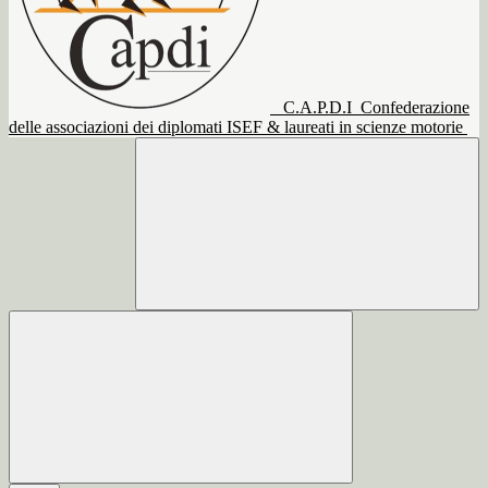
C.A.P.D.I
Confederazione
delle associazioni dei diplomati ISEF & laureati in scienze motorie