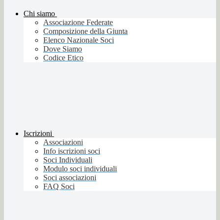
Chi siamo
Associazione Federate
Composizione della Giunta
Elenco Nazionale Soci
Dove Siamo
Codice Etico
Iscrizioni
Associazioni
Info iscrizioni soci
Soci Individuali
Modulo soci individuali
Soci associazioni
FAQ Soci