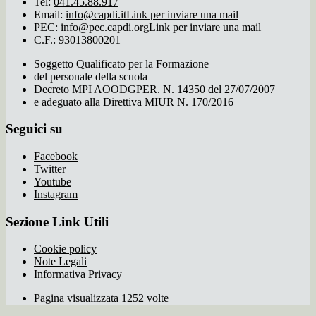
Tel:
041.45.88.917
Email:
info@capdi.it
Link per inviare una mail
PEC:
info@pec.capdi.org
Link per inviare una mail
C.F.: 93013800201
Soggetto Qualificato per la Formazione
del personale della scuola
Decreto MPI AOODGPER. N. 14350 del 27/07/2007
e adeguato alla Direttiva MIUR N. 170/2016
Seguici su
Facebook
Twitter
Youtube
Instagram
Sezione Link Utili
Cookie policy
Note Legali
Informativa Privacy
Pagina visualizzata 1252 volte