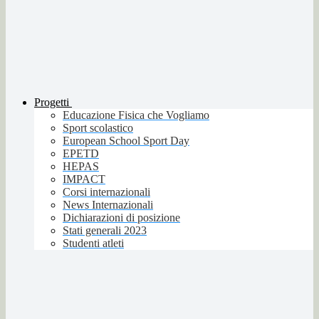
Progetti
Educazione Fisica che Vogliamo
Sport scolastico
European School Sport Day
EPETD
HEPAS
IMPACT
Corsi internazionali
News Internazionali
Dichiarazioni di posizione
Stati generali 2023
Studenti atleti