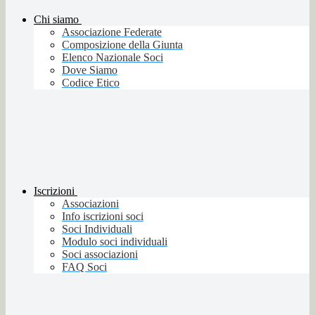
Chi siamo
Associazione Federate
Composizione della Giunta
Elenco Nazionale Soci
Dove Siamo
Codice Etico
Iscrizioni
Associazioni
Info iscrizioni soci
Soci Individuali
Modulo soci individuali
Soci associazioni
FAQ Soci