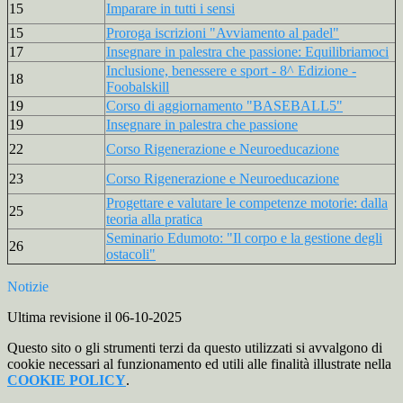
15
Imparare in tutti i sensi
15
Proroga iscrizioni "Avviamento al padel"
17
Insegnare in palestra che passione: Equilibriamoci
Inclusione, benessere e sport - 8^ Edizione -
18
Foobalskill
19
Corso di aggiornamento "BASEBALL5"
19
Insegnare in palestra che passione
22
Corso Rigenerazione e Neuroeducazione
23
Corso Rigenerazione e Neuroeducazione
Progettare e valutare le competenze motorie: dalla
25
teoria alla pratica
Seminario Edumoto: "Il corpo e la gestione degli
26
ostacoli"
Notizie
Ultima revisione il 06-10-2025
Questo sito o gli strumenti terzi da questo utilizzati si avvalgono di
cookie necessari al funzionamento ed utili alle finalità illustrate nella
COOKIE POLICY
.