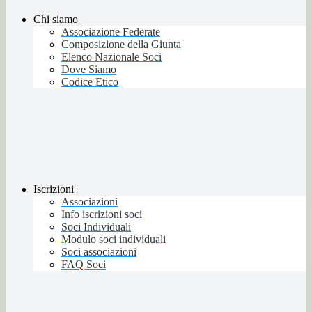
Chi siamo
Associazione Federate
Composizione della Giunta
Elenco Nazionale Soci
Dove Siamo
Codice Etico
Iscrizioni
Associazioni
Info iscrizioni soci
Soci Individuali
Modulo soci individuali
Soci associazioni
FAQ Soci