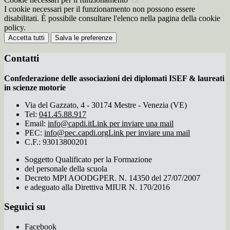
I cookie necessari per il funzionamento non possono essere
disabilitati. È possibile consultare l'elenco nella pagina della cookie
policy.
Accetta tutti
Salva le preferenze
Contatti
Confederazione delle associazioni dei diplomati ISEF & laureati
in scienze motorie
Via del Gazzato, 4 - 30174 Mestre - Venezia (VE)
Tel:
041.45.88.917
Email:
info@capdi.it
Link per inviare una mail
PEC:
info@pec.capdi.org
Link per inviare una mail
C.F.: 93013800201
Soggetto Qualificato per la Formazione
del personale della scuola
Decreto MPI AOODGPER. N. 14350 del 27/07/2007
e adeguato alla Direttiva MIUR N. 170/2016
Seguici su
Facebook