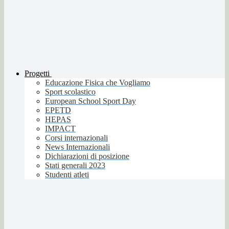
Progetti
Educazione Fisica che Vogliamo
Sport scolastico
European School Sport Day
EPETD
HEPAS
IMPACT
Corsi internazionali
News Internazionali
Dichiarazioni di posizione
Stati generali 2023
Studenti atleti