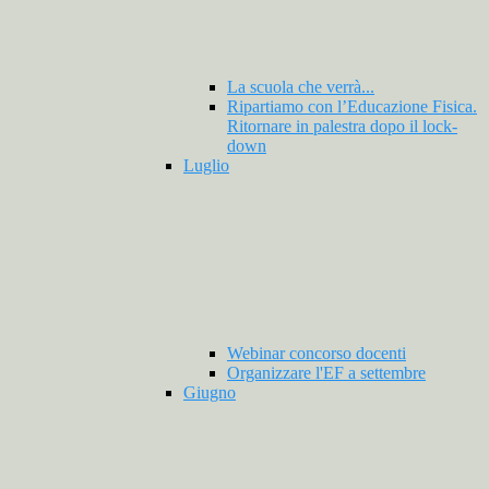
La scuola che verrà...
Ripartiamo con l’Educazione Fisica.
Ritornare in palestra dopo il lock-
down
Luglio
Webinar concorso docenti
Organizzare l'EF a settembre
Giugno