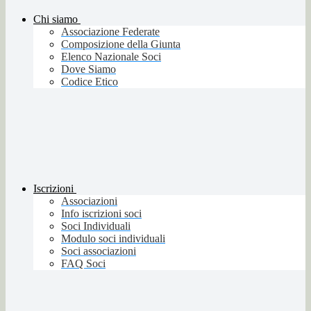
Chi siamo
Associazione Federate
Composizione della Giunta
Elenco Nazionale Soci
Dove Siamo
Codice Etico
Iscrizioni
Associazioni
Info iscrizioni soci
Soci Individuali
Modulo soci individuali
Soci associazioni
FAQ Soci