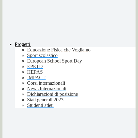
Progetti
Educazione Fisica che Vogliamo
Sport scolastico
European School Sport Day
EPETD
HEPAS
IMPACT
Corsi internazionali
News Internazionali
Dichiarazioni di posizione
Stati generali 2023
Studenti atleti