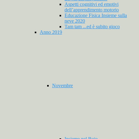
Aspetti cognitivi ed emotivi
dell’apprendimento motorio
Educazione Fisica Insieme sulla
neve 2020
Tam tam ...ed è subito gioco
Anno 2019
Novembre
Insieme nel Buio