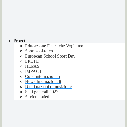
Progetti
Educazione Fisica che Vogliamo
Sport scolastico
European School Sport Day
EPETD
HEPAS
IMPACT
Corsi internazionali
News Internazionali
Dichiarazioni di posizione
Stati generali 2023
Studenti atleti