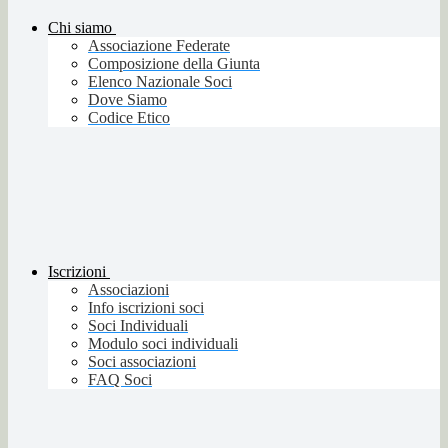
Chi siamo
Associazione Federate
Composizione della Giunta
Elenco Nazionale Soci
Dove Siamo
Codice Etico
Iscrizioni
Associazioni
Info iscrizioni soci
Soci Individuali
Modulo soci individuali
Soci associazioni
FAQ Soci