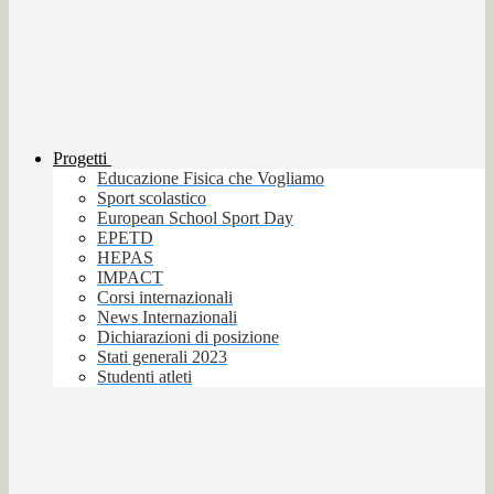
Progetti
Educazione Fisica che Vogliamo
Sport scolastico
European School Sport Day
EPETD
HEPAS
IMPACT
Corsi internazionali
News Internazionali
Dichiarazioni di posizione
Stati generali 2023
Studenti atleti