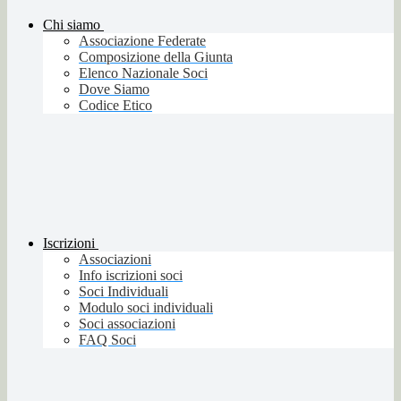
Chi siamo
Associazione Federate
Composizione della Giunta
Elenco Nazionale Soci
Dove Siamo
Codice Etico
Iscrizioni
Associazioni
Info iscrizioni soci
Soci Individuali
Modulo soci individuali
Soci associazioni
FAQ Soci