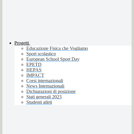
Progetti
Educazione Fisica che Vogliamo
Sport scolastico
European School Sport Day
EPETD
HEPAS
IMPACT
Corsi internazionali
News Internazionali
Dichiarazioni di posizione
Stati generali 2023
Studenti atleti