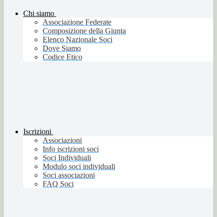
Chi siamo
Associazione Federate
Composizione della Giunta
Elenco Nazionale Soci
Dove Siamo
Codice Etico
Iscrizioni
Associazioni
Info iscrizioni soci
Soci Individuali
Modulo soci individuali
Soci associazioni
FAQ Soci