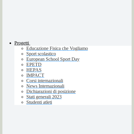
Progetti
Educazione Fisica che Vogliamo
Sport scolastico
European School Sport Day
EPETD
HEPAS
IMPACT
Corsi internazionali
News Internazionali
Dichiarazioni di posizione
Stati generali 2023
Studenti atleti