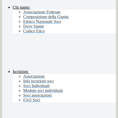
Chi siamo
Associazione Federate
Composizione della Giunta
Elenco Nazionale Soci
Dove Siamo
Codice Etico
Iscrizioni
Associazioni
Info iscrizioni soci
Soci Individuali
Modulo soci individuali
Soci associazioni
FAQ Soci