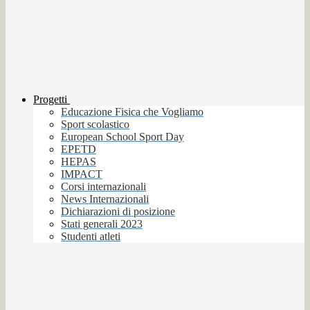
Progetti
Educazione Fisica che Vogliamo
Sport scolastico
European School Sport Day
EPETD
HEPAS
IMPACT
Corsi internazionali
News Internazionali
Dichiarazioni di posizione
Stati generali 2023
Studenti atleti