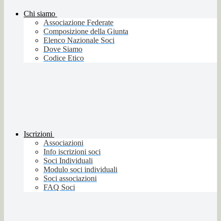
Chi siamo
Associazione Federate
Composizione della Giunta
Elenco Nazionale Soci
Dove Siamo
Codice Etico
Iscrizioni
Associazioni
Info iscrizioni soci
Soci Individuali
Modulo soci individuali
Soci associazioni
FAQ Soci