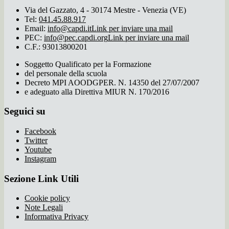
Via del Gazzato, 4 - 30174 Mestre - Venezia (VE)
Tel:
041.45.88.917
Email:
info@capdi.it
Link per inviare una mail
PEC:
info@pec.capdi.org
Link per inviare una mail
C.F.: 93013800201
Soggetto Qualificato per la Formazione
del personale della scuola
Decreto MPI AOODGPER. N. 14350 del 27/07/2007
e adeguato alla Direttiva MIUR N. 170/2016
Seguici su
Facebook
Twitter
Youtube
Instagram
Sezione Link Utili
Cookie policy
Note Legali
Informativa Privacy