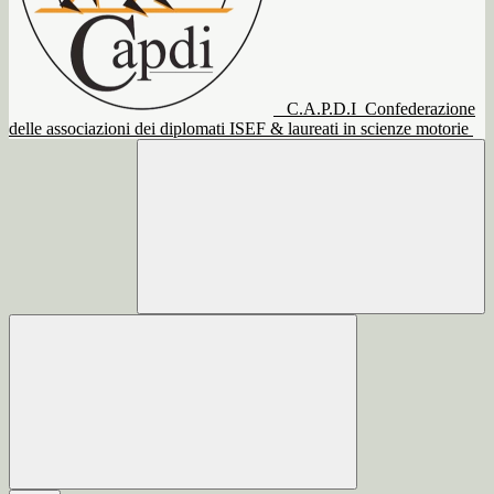
C.A.P.D.I
Confederazione
delle associazioni dei diplomati ISEF & laureati in scienze motorie