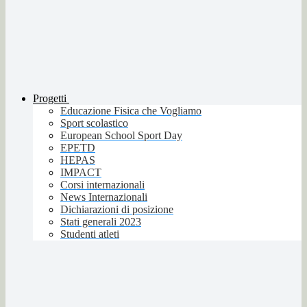
Progetti
Educazione Fisica che Vogliamo
Sport scolastico
European School Sport Day
EPETD
HEPAS
IMPACT
Corsi internazionali
News Internazionali
Dichiarazioni di posizione
Stati generali 2023
Studenti atleti