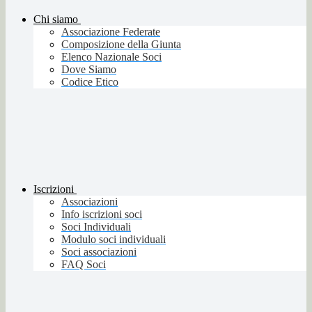
Chi siamo
Associazione Federate
Composizione della Giunta
Elenco Nazionale Soci
Dove Siamo
Codice Etico
Iscrizioni
Associazioni
Info iscrizioni soci
Soci Individuali
Modulo soci individuali
Soci associazioni
FAQ Soci