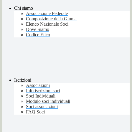
Chi siamo
Associazione Federate
Composizione della Giunta
Elenco Nazionale Soci
Dove Siamo
Codice Etico
Iscrizioni
Associazioni
Info iscrizioni soci
Soci Individuali
Modulo soci individuali
Soci associazioni
FAQ Soci