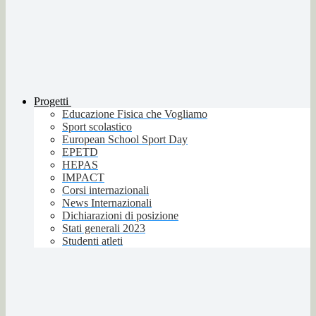
Progetti
Educazione Fisica che Vogliamo
Sport scolastico
European School Sport Day
EPETD
HEPAS
IMPACT
Corsi internazionali
News Internazionali
Dichiarazioni di posizione
Stati generali 2023
Studenti atleti