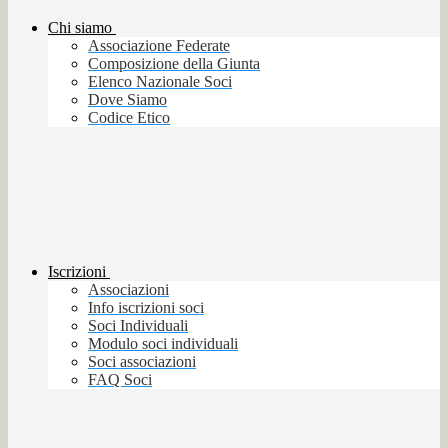
Chi siamo
Associazione Federate
Composizione della Giunta
Elenco Nazionale Soci
Dove Siamo
Codice Etico
Iscrizioni
Associazioni
Info iscrizioni soci
Soci Individuali
Modulo soci individuali
Soci associazioni
FAQ Soci