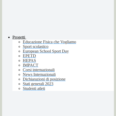
Progetti
Educazione Fisica che Vogliamo
Sport scolastico
European School Sport Day
EPETD
HEPAS
IMPACT
Corsi internazionali
News Internazionali
Dichiarazioni di posizione
Stati generali 2023
Studenti atleti