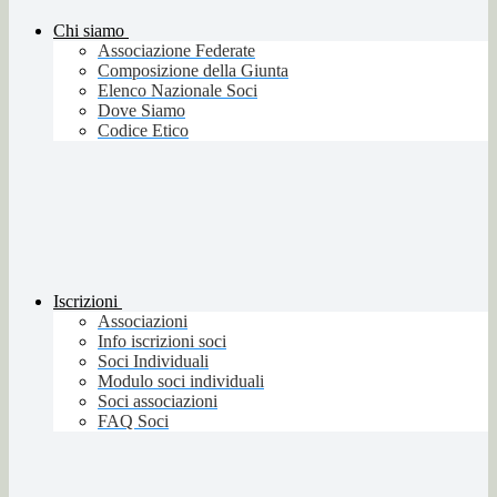
Chi siamo
Associazione Federate
Composizione della Giunta
Elenco Nazionale Soci
Dove Siamo
Codice Etico
Iscrizioni
Associazioni
Info iscrizioni soci
Soci Individuali
Modulo soci individuali
Soci associazioni
FAQ Soci