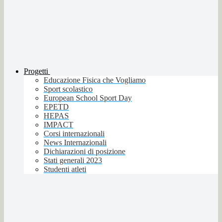
Progetti
Educazione Fisica che Vogliamo
Sport scolastico
European School Sport Day
EPETD
HEPAS
IMPACT
Corsi internazionali
News Internazionali
Dichiarazioni di posizione
Stati generali 2023
Studenti atleti