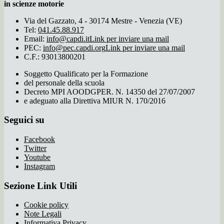
in scienze motorie
Via del Gazzato, 4 - 30174 Mestre - Venezia (VE)
Tel:
041.45.88.917
Email:
info@capdi.it
Link per inviare una mail
PEC:
info@pec.capdi.org
Link per inviare una mail
C.F.: 93013800201
Soggetto Qualificato per la Formazione
del personale della scuola
Decreto MPI AOODGPER. N. 14350 del 27/07/2007
e adeguato alla Direttiva MIUR N. 170/2016
Seguici su
Facebook
Twitter
Youtube
Instagram
Sezione Link Utili
Cookie policy
Note Legali
Informativa Privacy