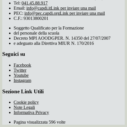
Tel:
041.45.88.917
Email:
info@capdi.it
Link per inviare una mail
PEC:
info@pec.capdi.org
Link per inviare una mail
C.F.: 93013800201
Soggetto Qualificato per la Formazione
del personale della scuola
Decreto MPI AOODGPER. N. 14350 del 27/07/2007
e adeguato alla Direttiva MIUR N. 170/2016
Seguici su
Facebook
Twitter
Youtube
Instagram
Sezione Link Utili
Cookie policy
Note Legali
Informativa Privacy
Pagina visualizzata 596 volte