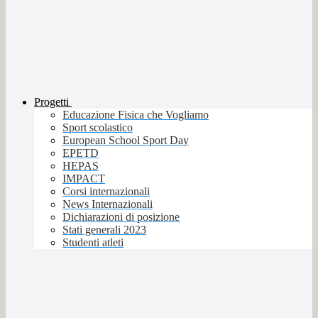
Progetti
Educazione Fisica che Vogliamo
Sport scolastico
European School Sport Day
EPETD
HEPAS
IMPACT
Corsi internazionali
News Internazionali
Dichiarazioni di posizione
Stati generali 2023
Studenti atleti