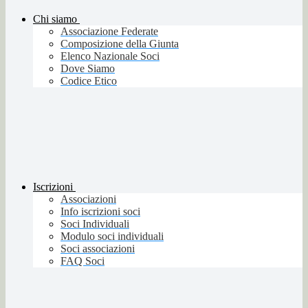
Chi siamo
Associazione Federate
Composizione della Giunta
Elenco Nazionale Soci
Dove Siamo
Codice Etico
Iscrizioni
Associazioni
Info iscrizioni soci
Soci Individuali
Modulo soci individuali
Soci associazioni
FAQ Soci