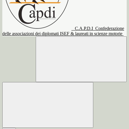
C.A.P.D.I
Confederazione
delle associazioni dei diplomati ISEF & laureati in scienze motorie