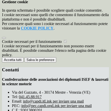
Gestione cookie
In questa schermata è possibile scegliere quali cookie consentire.
I cookie necessari sono quelli che consentono il funzionamento della
piattaforma e non è possibile disabilitarli.
Per conoscere quali sono i cookie necessari al funzionamento potete
visionare la
COOKIE POLICY
.
Cookie necessari per il funzionamento
I cookie necessari per il funzionamento non possono essere
disabilitati. È possibile consultare l'elenco nella pagina della cookie
policy.
Accetta tutti
Salva le preferenze
Contatti
Confederazione delle associazioni dei diplomati ISEF & laureati
in scienze motorie
Via del Gazzato, 4 - 30174 Mestre - Venezia (VE)
Tel:
041.45.88.917
Email:
info@capdi.it
Link per inviare una mail
PEC:
info@pec.capdi.org
Link per inviare una mail
C.F.: 93013800201