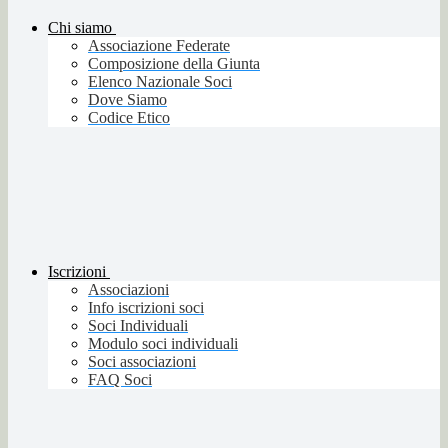
Chi siamo
Associazione Federate
Composizione della Giunta
Elenco Nazionale Soci
Dove Siamo
Codice Etico
Iscrizioni
Associazioni
Info iscrizioni soci
Soci Individuali
Modulo soci individuali
Soci associazioni
FAQ Soci