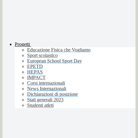
Progetti
Educazione Fisica che Vogliamo
Sport scolastico
European School Sport Day
EPETD
HEPAS
IMPACT
Corsi internazionali
News Internazionali
Dichiarazioni di posizione
Stati generali 2023
Studenti atleti