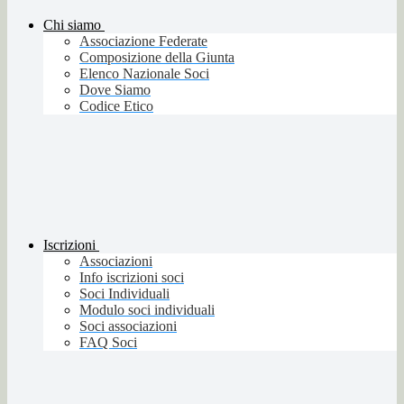
Chi siamo
Associazione Federate
Composizione della Giunta
Elenco Nazionale Soci
Dove Siamo
Codice Etico
Iscrizioni
Associazioni
Info iscrizioni soci
Soci Individuali
Modulo soci individuali
Soci associazioni
FAQ Soci