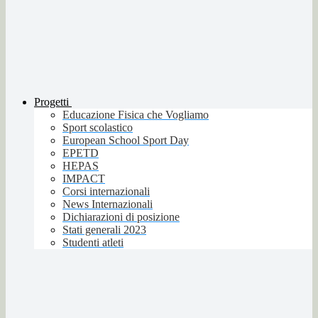
Progetti
Educazione Fisica che Vogliamo
Sport scolastico
European School Sport Day
EPETD
HEPAS
IMPACT
Corsi internazionali
News Internazionali
Dichiarazioni di posizione
Stati generali 2023
Studenti atleti