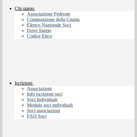
Chi siamo
Associazione Federate
Composizione della Giunta
Elenco Nazionale Soci
Dove Siamo
Codice Etico
Iscrizioni
Associazioni
Info iscrizioni soci
Soci Individuali
Modulo soci individuali
Soci associazioni
FAQ Soci