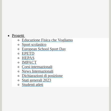
Progetti
Educazione Fisica che Vogliamo
Sport scolastico
European School Sport Day
EPETD
HEPAS
IMPACT
Corsi internazionali
News Internazionali
Dichiarazioni di posizione
Stati generali 2023
Studenti atleti