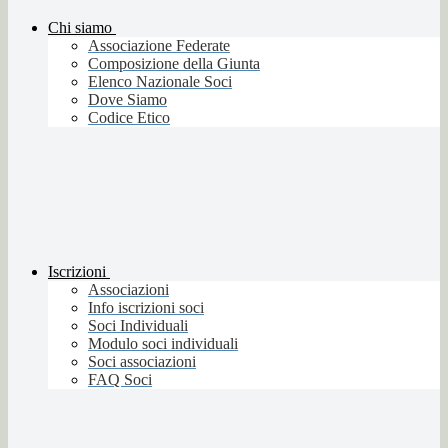
Chi siamo
Associazione Federate
Composizione della Giunta
Elenco Nazionale Soci
Dove Siamo
Codice Etico
Iscrizioni
Associazioni
Info iscrizioni soci
Soci Individuali
Modulo soci individuali
Soci associazioni
FAQ Soci