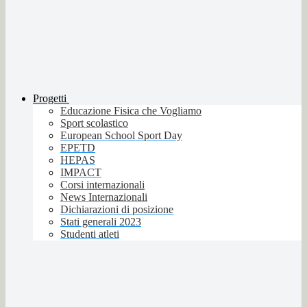
Progetti
Educazione Fisica che Vogliamo
Sport scolastico
European School Sport Day
EPETD
HEPAS
IMPACT
Corsi internazionali
News Internazionali
Dichiarazioni di posizione
Stati generali 2023
Studenti atleti