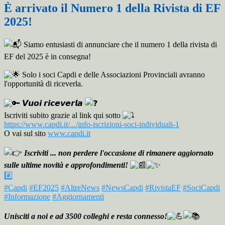
È arrivato il Numero 1 della Rivista di EF
2025!
Siamo entusiasti di annunciare c
he il numero 1 della rivista di
EF del 2025 è in consegna!
Solo i soci Capdi e delle Associazioni Provinciali avranno
l'opportunità di riceverla.
𝙑𝙪𝙤𝙞 𝙧𝙞𝙘𝙚𝙫𝙚𝙧𝙡𝙖
Iscriviti subito grazie al link qui sotto
https://www.capdi.it/.../info-iscrizioni-soci-individuali-1
O vai sul sito
www.capdi.it
Iscriviti ... non perdere l'occasione di rimanere aggiornato
sulle ultime novità e approfondimenti!
#️
#Capdi
#EF2025
#AltreNews
#NewsCapdi
#RivistaEF
#SociCapdi
#Informazione
#Aggiornamenti
Unisciti a noi e ad 3500 colleghi e resta connesso!