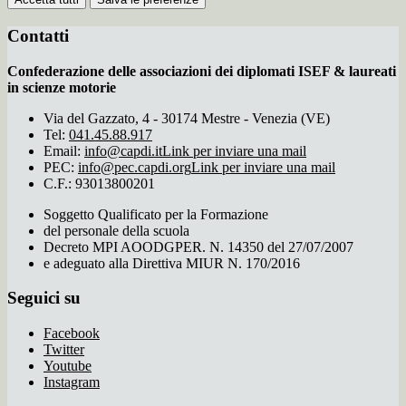
Contatti
Confederazione delle associazioni dei diplomati ISEF & laureati
in scienze motorie
Via del Gazzato, 4 - 30174 Mestre - Venezia (VE)
Tel:
041.45.88.917
Email:
info@capdi.it
Link per inviare una mail
PEC:
info@pec.capdi.org
Link per inviare una mail
C.F.: 93013800201
Soggetto Qualificato per la Formazione
del personale della scuola
Decreto MPI AOODGPER. N. 14350 del 27/07/2007
e adeguato alla Direttiva MIUR N. 170/2016
Seguici su
Facebook
Twitter
Youtube
Instagram