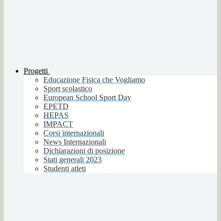
Progetti
Educazione Fisica che Vogliamo
Sport scolastico
European School Sport Day
EPETD
HEPAS
IMPACT
Corsi internazionali
News Internazionali
Dichiarazioni di posizione
Stati generali 2023
Studenti atleti