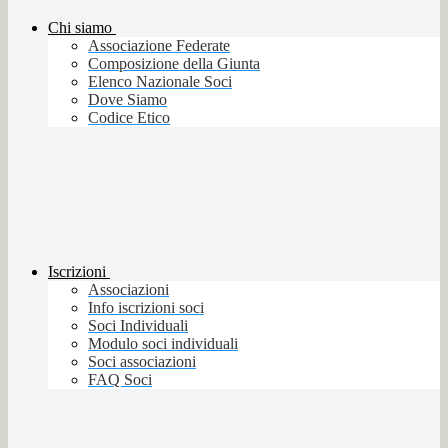
Chi siamo
Associazione Federate
Composizione della Giunta
Elenco Nazionale Soci
Dove Siamo
Codice Etico
Iscrizioni
Associazioni
Info iscrizioni soci
Soci Individuali
Modulo soci individuali
Soci associazioni
FAQ Soci