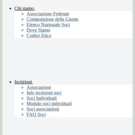
Chi siamo
Associazione Federate
Composizione della Giunta
Elenco Nazionale Soci
Dove Siamo
Codice Etico
Iscrizioni
Associazioni
Info iscrizioni soci
Soci Individuali
Modulo soci individuali
Soci associazioni
FAQ Soci