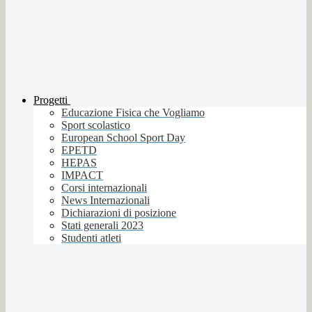
Progetti
Educazione Fisica che Vogliamo
Sport scolastico
European School Sport Day
EPETD
HEPAS
IMPACT
Corsi internazionali
News Internazionali
Dichiarazioni di posizione
Stati generali 2023
Studenti atleti