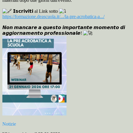
materiali dopo due giorni dall'evento.
𝗜𝘀𝗰𝗿𝗶𝘃𝗶𝘁𝗶 al Link sotto
https://formazione.deascuola.it/.../la-pre-acrobatica-a.../
𝙉𝙤𝙣 𝙢𝙖𝙣𝙘𝙖𝙧𝙚 𝙖 𝙦𝙪𝙚𝙨𝙩𝙤 𝙞𝙢𝙥𝙤𝙧𝙩𝙖𝙣𝙩𝙚 𝙢𝙤𝙢𝙚𝙣𝙩𝙤 𝙙𝙞
𝙖𝙜𝙜𝙞𝙤𝙧𝙣𝙖𝙢𝙚𝙣𝙩𝙤 𝙥𝙧𝙤𝙛𝙚𝙨𝙨𝙞𝙤𝙣𝙖𝙡𝙚!
Notizie