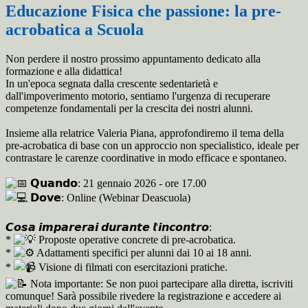
Educazione Fisica che passione: la pre-
acrobatica a Scuola
Non
perdere il nostro prossimo appuntamento dedicato alla
formazione e alla didattica!
In un'epoca segnata dalla crescente sedentarietà e
dall'impoverimento motorio, sentiamo l'urgenza di recuperare
competenze fondamentali per la crescita dei nostri alunni.
Insieme alla relatrice Valeria Piana, approfondiremo il tema della
pre-acrobatica di base con un approccio non specialistico, ideale per
contrastare le carenze coordinative in modo efficace e spontaneo.
𝗤𝘂𝗮𝗻𝗱𝗼: 21 gennaio 2026 - ore 17.00
𝗗𝗼𝘃𝗲: Online (Webinar Deascuola)
𝘾𝙤𝙨𝙖 𝙞𝙢𝙥𝙖𝙧𝙚𝙧𝙖𝙞 𝙙𝙪𝙧𝙖𝙣𝙩𝙚 𝙡'𝙞𝙣𝙘𝙤𝙣𝙩𝙧𝙤:
*
Proposte operative concrete di pre-acrobatica.
*
Adattamenti specifici per alunni dai 10 ai 18 anni.
*
Visione di filmati con esercitazioni pratiche.
Nota importante: Se non puoi partecipare alla diretta, iscriviti
comunque! Sarà possibile rivedere la registrazione e accedere ai