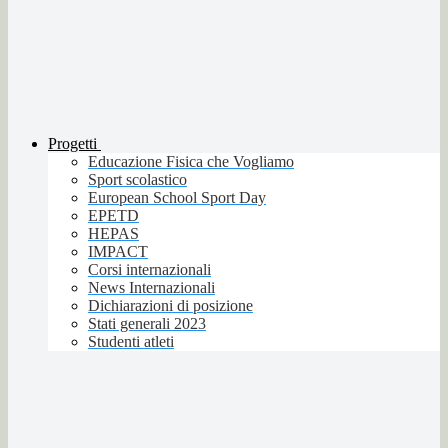
Progetti
Educazione Fisica che Vogliamo
Sport scolastico
European School Sport Day
EPETD
HEPAS
IMPACT
Corsi internazionali
News Internazionali
Dichiarazioni di posizione
Stati generali 2023
Studenti atleti