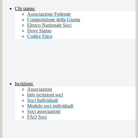
Chi siamo
Associazione Federate
Composizione della Giunta
Elenco Nazionale Soci
Dove Siamo
Codice Etico
Iscrizioni
Associazioni
Info iscrizioni soci
Soci Individuali
Modulo soci individuali
Soci associazioni
FAQ Soci