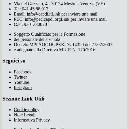
Via del Gazzato, 4 - 30174 Mestre - Venezia (VE)
Tel:
041.45.88.917
Email:
info@capdi.it
Link per inviare una mail
PEC:
info@pec.capdi.org
Link per inviare una mail
C.F.: 93013800201
Soggetto Qualificato per la Formazione
del personale della scuola
Decreto MPI AOODGPER. N. 14350 del 27/07/2007
e adeguato alla Direttiva MIUR N. 170/2016
Seguici su
Facebook
Twitter
Youtube
Instagram
Sezione Link Utili
Cookie policy
Note Legali
Informativa Privacy