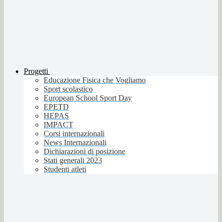
Progetti
Educazione Fisica che Vogliamo
Sport scolastico
European School Sport Day
EPETD
HEPAS
IMPACT
Corsi internazionali
News Internazionali
Dichiarazioni di posizione
Stati generali 2023
Studenti atleti