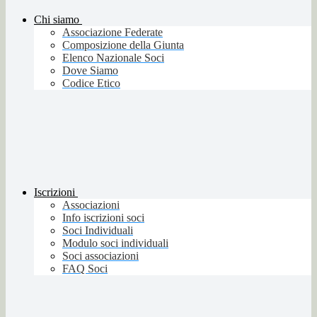
Chi siamo
Associazione Federate
Composizione della Giunta
Elenco Nazionale Soci
Dove Siamo
Codice Etico
Iscrizioni
Associazioni
Info iscrizioni soci
Soci Individuali
Modulo soci individuali
Soci associazioni
FAQ Soci