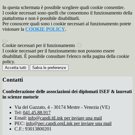
In questa schermata è possibile scegliere quali cookie consentire.
I cookie necessari sono quelli che consentono il funzionamento della
piattaforma e non è possibile disabilitarli.
Per conoscere quali sono i cookie necessari al funzionamento potete
visionare la
COOKIE POLICY
.
Cookie necessari per il funzionamento
I cookie necessari per il funzionamento non possono essere
disabilitati. È possibile consultare l'elenco nella pagina della cookie
policy.
Accetta tutti
Salva le preferenze
Contatti
Confederazione delle associazioni dei diplomati ISEF & laureati
in scienze motorie
Via del Gazzato, 4 - 30174 Mestre - Venezia (VE)
Tel:
041.45.88.917
Email:
info@capdi.it
Link per inviare una mail
PEC:
info@pec.capdi.org
Link per inviare una mail
C.F.: 93013800201