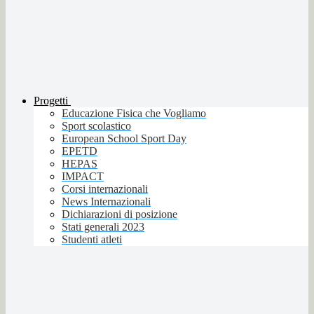
Progetti
Educazione Fisica che Vogliamo
Sport scolastico
European School Sport Day
EPETD
HEPAS
IMPACT
Corsi internazionali
News Internazionali
Dichiarazioni di posizione
Stati generali 2023
Studenti atleti