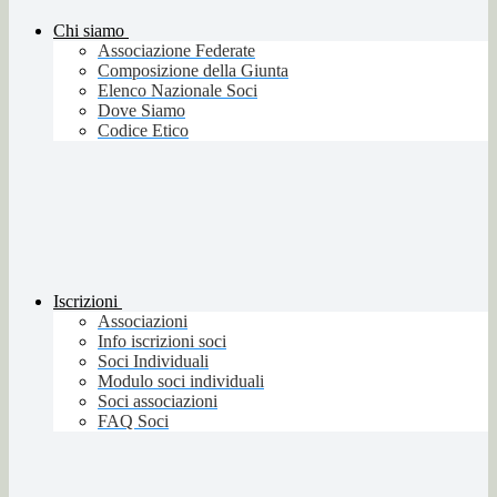
Chi siamo
Associazione Federate
Composizione della Giunta
Elenco Nazionale Soci
Dove Siamo
Codice Etico
Iscrizioni
Associazioni
Info iscrizioni soci
Soci Individuali
Modulo soci individuali
Soci associazioni
FAQ Soci