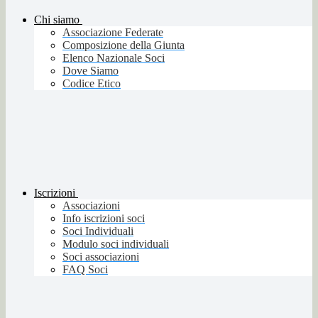
Chi siamo
Associazione Federate
Composizione della Giunta
Elenco Nazionale Soci
Dove Siamo
Codice Etico
Iscrizioni
Associazioni
Info iscrizioni soci
Soci Individuali
Modulo soci individuali
Soci associazioni
FAQ Soci