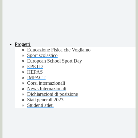
Progetti
Educazione Fisica che Vogliamo
Sport scolastico
European School Sport Day
EPETD
HEPAS
IMPACT
Corsi internazionali
News Internazionali
Dichiarazioni di posizione
Stati generali 2023
Studenti atleti