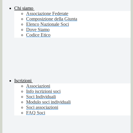
Chi siamo
Associazione Federate
Composizione della Giunta
Elenco Nazionale Soci
Dove Siamo
Codice Etico
Iscrizioni
Associazioni
Info iscrizioni soci
Soci Individuali
Modulo soci individuali
Soci associazioni
FAQ Soci