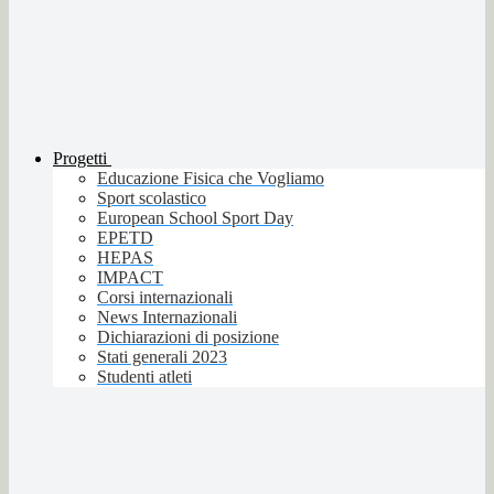
Progetti
Educazione Fisica che Vogliamo
Sport scolastico
European School Sport Day
EPETD
HEPAS
IMPACT
Corsi internazionali
News Internazionali
Dichiarazioni di posizione
Stati generali 2023
Studenti atleti