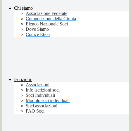
Chi siamo
Associazione Federate
Composizione della Giunta
Elenco Nazionale Soci
Dove Siamo
Codice Etico
Iscrizioni
Associazioni
Info iscrizioni soci
Soci Individuali
Modulo soci individuali
Soci associazioni
FAQ Soci