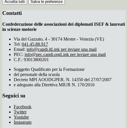
Accetta tutti
Salva le preferenze
Contatti
Confederazione delle associazioni dei diplomati ISEF & laureati
in scienze motorie
Via del Gazzato, 4 - 30174 Mestre - Venezia (VE)
Tel:
041.45.88.917
Email:
info@capdi.it
Link per inviare una mail
PEC:
info@pec.capdi.org
Link per inviare una mail
C.F.: 93013800201
Soggetto Qualificato per la Formazione
del personale della scuola
Decreto MPI AOODGPER. N. 14350 del 27/07/2007
e adeguato alla Direttiva MIUR N. 170/2016
Seguici su
Facebook
Twitter
Youtube
Instagram