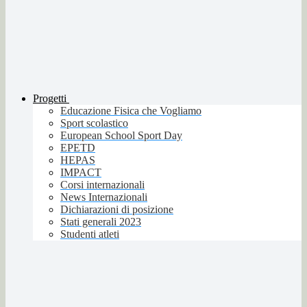
Progetti
Educazione Fisica che Vogliamo
Sport scolastico
European School Sport Day
EPETD
HEPAS
IMPACT
Corsi internazionali
News Internazionali
Dichiarazioni di posizione
Stati generali 2023
Studenti atleti