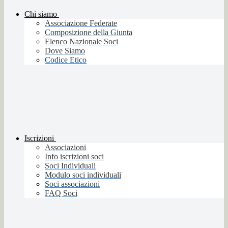
Chi siamo
Associazione Federate
Composizione della Giunta
Elenco Nazionale Soci
Dove Siamo
Codice Etico
Iscrizioni
Associazioni
Info iscrizioni soci
Soci Individuali
Modulo soci individuali
Soci associazioni
FAQ Soci