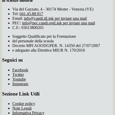
in scienze motorie
Via del Gazzato, 4 - 30174 Mestre - Venezia (VE)
Tel:
041.45.88.917
Email:
info@capdi.it
Link per inviare una mail
PEC:
info@pec.capdi.org
Link per inviare una mail
C.F.: 93013800201
Soggetto Qualificato per la Formazione
del personale della scuola
Decreto MPI AOODGPER. N. 14350 del 27/07/2007
e adeguato alla Direttiva MIUR N. 170/2016
Seguici su
Facebook
Twitter
Youtube
Instagram
Sezione Link Utili
Cookie policy
Note Legali
Informativa Privacy