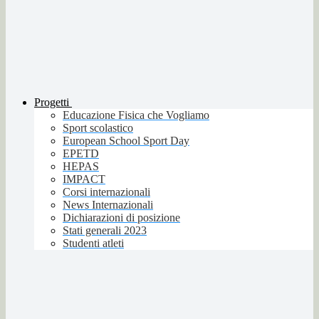
Progetti
Educazione Fisica che Vogliamo
Sport scolastico
European School Sport Day
EPETD
HEPAS
IMPACT
Corsi internazionali
News Internazionali
Dichiarazioni di posizione
Stati generali 2023
Studenti atleti