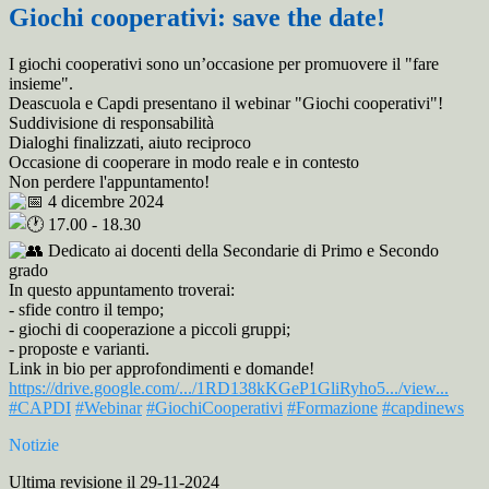
Giochi cooperativi: save the date!
I giochi cooperativi sono un’occasione per promuovere il "fare
insieme".
Deascuola e Capdi presentano il webinar "Giochi cooperativi"!
Suddivisione di responsabilità
Dialoghi finalizzati, aiuto reciproco
Occasione di cooperare in modo reale e in contesto
Non perdere l'appuntamento!
4 dicembre 2024
17.00 - 18.30
Dedicato ai docenti della Secondarie di Primo e Secondo
grado
In questo appuntamento troverai:
- sfide contro il tempo;
- giochi di cooperazione a piccoli gruppi;
- proposte e varianti.
Link in bio per approfondimenti e domande!
https://drive.google.com/.../1RD138kKGeP1GliRyho5.../view...
#CAPDI
#Webinar
#GiochiCooperativi
#Formazione
#capdinews
Notizie
Ultima revisione il 29-11-2024