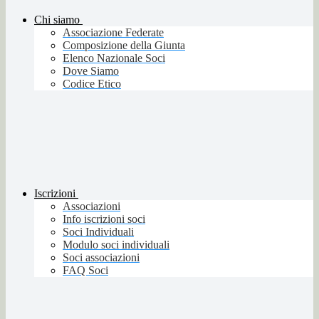
Chi siamo
Associazione Federate
Composizione della Giunta
Elenco Nazionale Soci
Dove Siamo
Codice Etico
Iscrizioni
Associazioni
Info iscrizioni soci
Soci Individuali
Modulo soci individuali
Soci associazioni
FAQ Soci