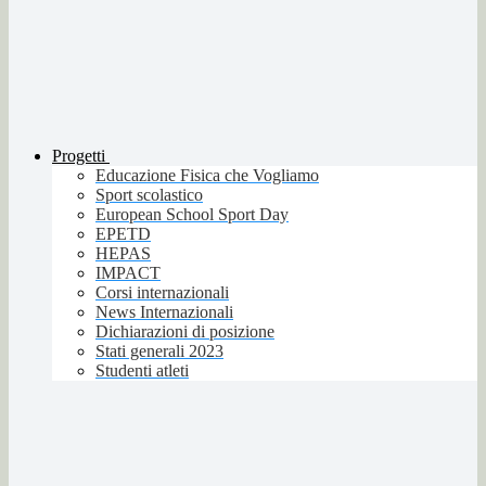
Progetti
Educazione Fisica che Vogliamo
Sport scolastico
European School Sport Day
EPETD
HEPAS
IMPACT
Corsi internazionali
News Internazionali
Dichiarazioni di posizione
Stati generali 2023
Studenti atleti