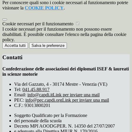
Per conoscere quali sono i cookie necessari al funzionamento potete
visionare la
COOKIE POLICY
.
Cookie necessari per il funzionamento
I cookie necessari per il funzionamento non possono essere
disabilitati. È possibile consultare l'elenco nella pagina della cookie
policy.
Accetta tutti
Salva le preferenze
Contatti
Confederazione delle associazioni dei diplomati ISEF & laureati
in scienze motorie
Via del Gazzato, 4 - 30174 Mestre - Venezia (VE)
Tel:
041.45.88.917
Email:
info@capdi.it
Link per inviare una mail
PEC:
info@pec.capdi.org
Link per inviare una mail
C.F.: 93013800201
Soggetto Qualificato per la Formazione
del personale della scuola
Decreto MPI AOODGPER. N. 14350 del 27/07/2007
e adeguato alla Direttiva MIUR N. 170/2016