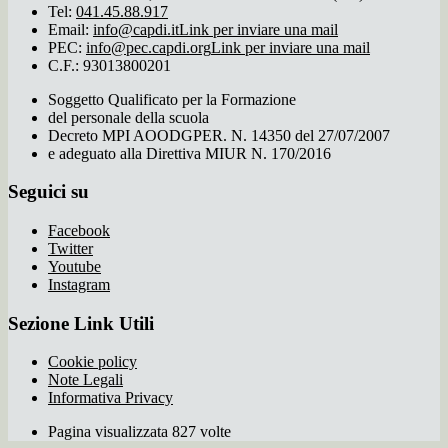
Tel:
041.45.88.917
Email:
info@capdi.it
Link per inviare una mail
PEC:
info@pec.capdi.org
Link per inviare una mail
C.F.: 93013800201
Soggetto Qualificato per la Formazione
del personale della scuola
Decreto MPI AOODGPER. N. 14350 del 27/07/2007
e adeguato alla Direttiva MIUR N. 170/2016
Seguici su
Facebook
Twitter
Youtube
Instagram
Sezione Link Utili
Cookie policy
Note Legali
Informativa Privacy
Pagina visualizzata 827 volte