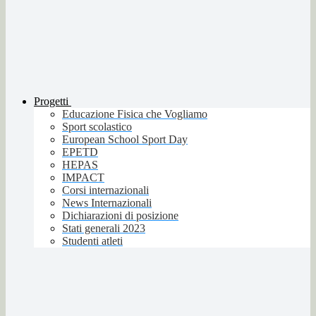
Progetti
Educazione Fisica che Vogliamo
Sport scolastico
European School Sport Day
EPETD
HEPAS
IMPACT
Corsi internazionali
News Internazionali
Dichiarazioni di posizione
Stati generali 2023
Studenti atleti