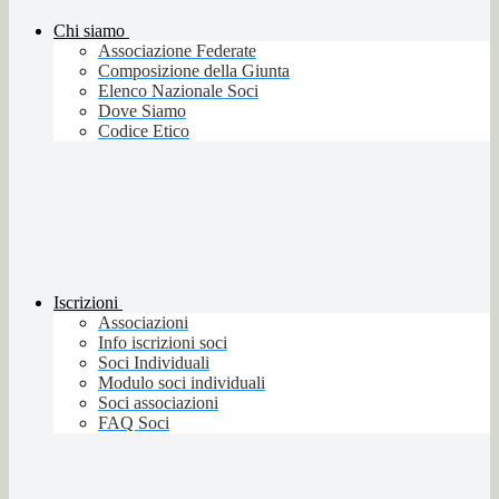
Chi siamo
Associazione Federate
Composizione della Giunta
Elenco Nazionale Soci
Dove Siamo
Codice Etico
Iscrizioni
Associazioni
Info iscrizioni soci
Soci Individuali
Modulo soci individuali
Soci associazioni
FAQ Soci