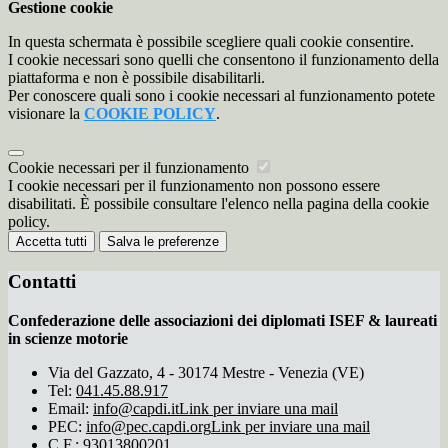
Gestione cookie
In questa schermata è possibile scegliere quali cookie consentire.
I cookie necessari sono quelli che consentono il funzionamento della
piattaforma e non è possibile disabilitarli.
Per conoscere quali sono i cookie necessari al funzionamento potete
visionare la
COOKIE POLICY
.
Cookie necessari per il funzionamento
I cookie necessari per il funzionamento non possono essere
disabilitati. È possibile consultare l'elenco nella pagina della cookie
policy.
Accetta tutti
Salva le preferenze
Contatti
Confederazione delle associazioni dei diplomati ISEF & laureati
in scienze motorie
Via del Gazzato, 4 - 30174 Mestre - Venezia (VE)
Tel:
041.45.88.917
Email:
info@capdi.it
Link per inviare una mail
PEC:
info@pec.capdi.org
Link per inviare una mail
C.F.: 93013800201