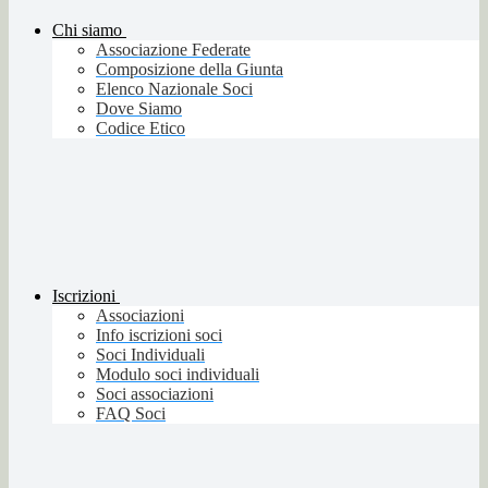
Chi siamo
Associazione Federate
Composizione della Giunta
Elenco Nazionale Soci
Dove Siamo
Codice Etico
Iscrizioni
Associazioni
Info iscrizioni soci
Soci Individuali
Modulo soci individuali
Soci associazioni
FAQ Soci