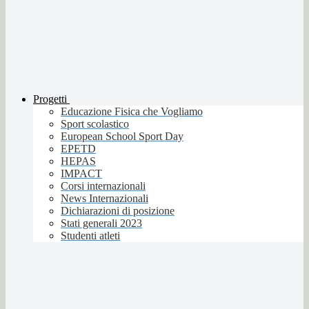
Progetti
Educazione Fisica che Vogliamo
Sport scolastico
European School Sport Day
EPETD
HEPAS
IMPACT
Corsi internazionali
News Internazionali
Dichiarazioni di posizione
Stati generali 2023
Studenti atleti