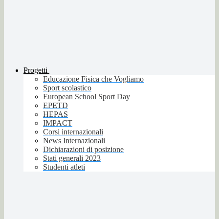
Progetti
Educazione Fisica che Vogliamo
Sport scolastico
European School Sport Day
EPETD
HEPAS
IMPACT
Corsi internazionali
News Internazionali
Dichiarazioni di posizione
Stati generali 2023
Studenti atleti