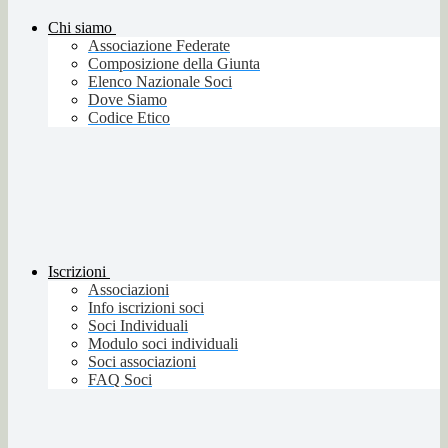
Chi siamo
Associazione Federate
Composizione della Giunta
Elenco Nazionale Soci
Dove Siamo
Codice Etico
Iscrizioni
Associazioni
Info iscrizioni soci
Soci Individuali
Modulo soci individuali
Soci associazioni
FAQ Soci