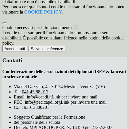
piattaforma e non è possibile disabilitarli.
Per conoscere quali sono i cookie necessari al funzionamento potete
visionare la
COOKIE POLICY
.
Cookie necessari per il funzionamento
I cookie necessari per il funzionamento non possono essere
disabilitati. È possibile consultare l'elenco nella pagina della cookie
policy.
Accetta tutti
Salva le preferenze
Contatti
Confederazione delle associazioni dei diplomati ISEF & laureati
in scienze motorie
Via del Gazzato, 4 - 30174 Mestre - Venezia (VE)
Tel:
041.45.88.917
Email:
info@capdi.it
Link per inviare una mail
PEC:
info@pec.capdi.org
Link per inviare una mail
C.F.: 93013800201
Soggetto Qualificato per la Formazione
del personale della scuola
Decreto MPI AOODGPER. N. 14350 del 27/07/2007