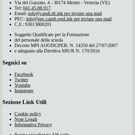
Via del Gazzato, 4 - 30174 Mestre - Venezia (VE)
Tel:
041.45.88.917
Email:
info@capdi.it
Link per inviare una mail
PEC:
info@pec.capdi.org
Link per inviare una mail
C.F.: 93013800201
Soggetto Qualificato per la Formazione
del personale della scuola
Decreto MPI AOODGPER. N. 14350 del 27/07/2007
e adeguato alla Direttiva MIUR N. 170/2016
Seguici su
Facebook
Twitter
Youtube
Instagram
Sezione Link Utili
Cookie policy
Note Legali
Informativa Privacy
Pagina visualizzata 326 volte