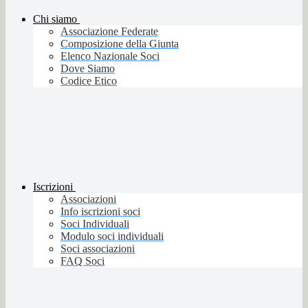
Chi siamo
Associazione Federate
Composizione della Giunta
Elenco Nazionale Soci
Dove Siamo
Codice Etico
Iscrizioni
Associazioni
Info iscrizioni soci
Soci Individuali
Modulo soci individuali
Soci associazioni
FAQ Soci