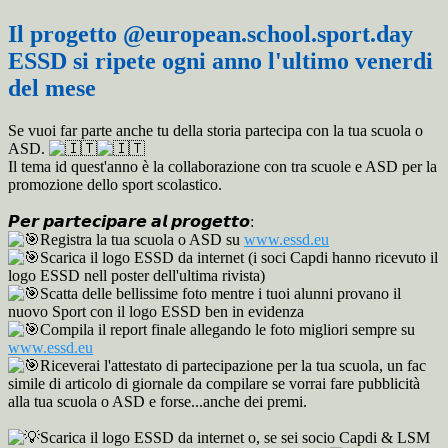
Il progetto @european.school.sport.day
ESSD si ripete ogni anno l'ultimo venerdi
del mese
Se vuoi far parte anche tu
della storia partecipa con la tua scuola o
ASD.
Il tema id quest'anno è la collaborazione con tra scuole e ASD per la
promozione dello sport scolastico.
𝙋𝙚𝙧 𝙥𝙖𝙧𝙩𝙚𝙘𝙞𝙥𝙖𝙧𝙚 𝙖𝙡 𝙥𝙧𝙤𝙜𝙚𝙩𝙩𝙤:
Registra la tua scuola o ASD su
www.essd.eu
Scarica il logo ESSD da internet (i soci Capdi hanno ricevuto il
logo ESSD nell poster dell'ultima rivista)
Scatta delle bellissime foto mentre i tuoi alunni provano il
nuovo Sport con il logo ESSD ben in evidenza
Compila il report finale allegando le foto migliori sempre su
www.essd.eu
Riceverai l'attestato di partecipazione per la tua scuola, un fac
simile di articolo di giornale da compilare se vorrai fare pubblicità
alla tua scuola o ASD e forse...anche dei premi.
Scarica il logo ESSD da internet o, se sei socio Capdi & LSM