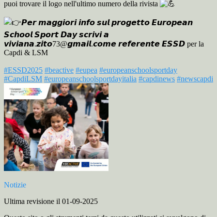
puoi trovare il logo nell'ultimo numero della rivista
𝙋𝙚𝙧 𝙢𝙖𝙜𝙜𝙞𝙤𝙧𝙞 𝙞𝙣𝙛𝙤 𝙨𝙪𝙡 𝙥𝙧𝙤𝙜𝙚𝙩𝙩𝙤 𝙀𝙪𝙧𝙤𝙥𝙚𝙖𝙣
𝙎𝙘𝙝𝙤𝙤𝙡 𝙎𝙥𝙤𝙧𝙩 𝘿𝙖𝙮 𝙨𝙘𝙧𝙞𝙫𝙞 𝙖
𝙫𝙞𝙫𝙞𝙖𝙣𝙖.𝙯𝙞𝙩𝙤73@𝙜𝙢𝙖𝙞𝙡.𝙘𝙤𝙢𝙚 𝙧𝙚𝙛𝙚𝙧𝙚𝙣𝙩𝙚 𝙀𝙎𝙎𝘿 per la
Capdi & LSM
#ESSD2025
#beactive
#eupea
#europeanschoolsportday
#CapdiLSM
#europeanschoolsportdayitalia
#capdinews
#newscapdi
Notizie
Ultima revisione il 01-09-2025