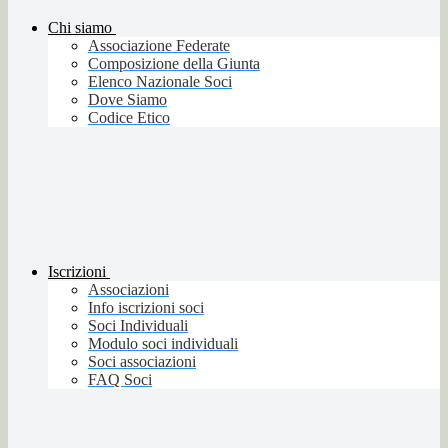
Chi siamo
Associazione Federate
Composizione della Giunta
Elenco Nazionale Soci
Dove Siamo
Codice Etico
Iscrizioni
Associazioni
Info iscrizioni soci
Soci Individuali
Modulo soci individuali
Soci associazioni
FAQ Soci