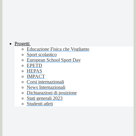
Progetti
Educazione Fisica che Vogliamo
Sport scolastico
European School Sport Day
EPETD
HEPAS
IMPACT
Corsi internazionali
News Internazionali
Dichiarazioni di posizione
Stati generali 2023
Studenti atleti