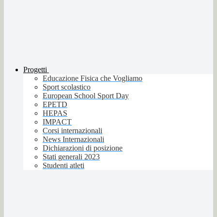
Progetti
Educazione Fisica che Vogliamo
Sport scolastico
European School Sport Day
EPETD
HEPAS
IMPACT
Corsi internazionali
News Internazionali
Dichiarazioni di posizione
Stati generali 2023
Studenti atleti