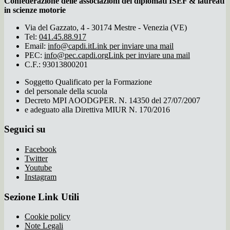
Confederazione delle associazioni dei diplomati ISEF & laureati
in scienze motorie
Via del Gazzato, 4 - 30174 Mestre - Venezia (VE)
Tel:
041.45.88.917
Email:
info@capdi.it
Link per inviare una mail
PEC:
info@pec.capdi.org
Link per inviare una mail
C.F.: 93013800201
Soggetto Qualificato per la Formazione
del personale della scuola
Decreto MPI AOODGPER. N. 14350 del 27/07/2007
e adeguato alla Direttiva MIUR N. 170/2016
Seguici su
Facebook
Twitter
Youtube
Instagram
Sezione Link Utili
Cookie policy
Note Legali