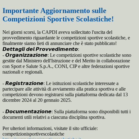
Importante Aggiornamento sulle
Competizioni Sportive Scolastiche!
Nei giorni scorsi, la CAPDI aveva sollecitato l'uscita del
provvedimento riguardante le competizioni sportive scolastiche, e
finalmente siamo lieti di annunciare che è stato pubblicato!
𝘿𝙚𝙩𝙩𝙖𝙜𝙡𝙞 𝙙𝙚𝙡 𝙋𝙧𝙤𝙫𝙫𝙚𝙙𝙞𝙢𝙚𝙣𝙩𝙤:
-
𝙊𝙧𝙜𝙖𝙣𝙞𝙯𝙯𝙖𝙯𝙞𝙤𝙣𝙚: Le competizioni sportive scolastiche sono
gestite dal Ministero dell'Istruzione e del Merito in collaborazione
con Sport e Salute S.p.A., CONI, CIP e altre federazioni sportive
nazionali e regionali.
- 𝙍𝙚𝙜𝙞𝙨𝙩𝙧𝙖𝙯𝙞𝙤𝙣𝙚: Le istituzioni scolastiche interessate a
partecipare alle attività di avviamento alla pratica sportiva e alle
competizioni devono registrarsi sulla piattaforma dedicata dal 13
dicembre 2024 al 20 gennaio 2025.
- 𝘿𝙤𝙘𝙪𝙢𝙚𝙣𝙩𝙖𝙯𝙞𝙤𝙣𝙚: Sulla piattaforma sono disponibili tutti i
documenti utili relativi a ciascuna disciplina sportiva.
Per ulteriori informazioni, visitate il sito ufficiale:
competizionisportivescolastiche