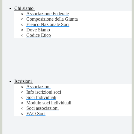
Chi siamo
Associazione Federate
Composizione della Giunta
Elenco Nazionale Soci
Dove Siamo
Codice Etico
Iscrizioni
Associazioni
Info iscrizioni soci
Soci Individuali
Modulo soci individuali
Soci associazioni
FAQ Soci