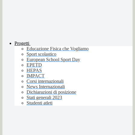
Progetti
Educazione Fisica che Vogliamo
Sport scolastico
European School Sport Day
EPETD
HEPAS
IMPACT
Corsi internazionali
News Internazionali
Dichiarazioni di posizione
Stati generali 2023
Studenti atleti