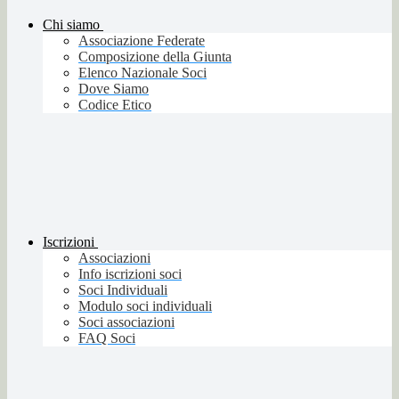
Chi siamo
Associazione Federate
Composizione della Giunta
Elenco Nazionale Soci
Dove Siamo
Codice Etico
Iscrizioni
Associazioni
Info iscrizioni soci
Soci Individuali
Modulo soci individuali
Soci associazioni
FAQ Soci