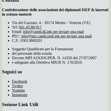
Contatti
Confederazione delle associazioni dei diplomati ISEF & laureati
in scienze motorie
Via del Gazzato, 4 - 30174 Mestre - Venezia (VE)
Tel:
041.45.88.917
Email:
info@capdi.it
Link per inviare una mail
PEC:
info@pec.capdi.org
Link per inviare una mail
C.F.: 93013800201
Soggetto Qualificato per la Formazione
del personale della scuola
Decreto MPI AOODGPER. N. 14350 del 27/07/2007
e adeguato alla Direttiva MIUR N. 170/2016
Seguici su
Facebook
Twitter
Youtube
Instagram
Sezione Link Utili