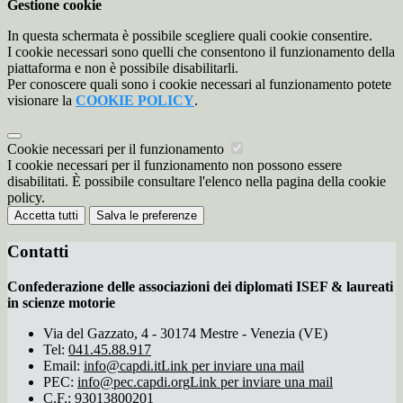
Gestione cookie
In questa schermata è possibile scegliere quali cookie consentire.
I cookie necessari sono quelli che consentono il funzionamento della
piattaforma e non è possibile disabilitarli.
Per conoscere quali sono i cookie necessari al funzionamento potete
visionare la
COOKIE POLICY
.
Cookie necessari per il funzionamento
I cookie necessari per il funzionamento non possono essere
disabilitati. È possibile consultare l'elenco nella pagina della cookie
policy.
Accetta tutti
Salva le preferenze
Contatti
Confederazione delle associazioni dei diplomati ISEF & laureati
in scienze motorie
Via del Gazzato, 4 - 30174 Mestre - Venezia (VE)
Tel:
041.45.88.917
Email:
info@capdi.it
Link per inviare una mail
PEC:
info@pec.capdi.org
Link per inviare una mail
C.F.: 93013800201