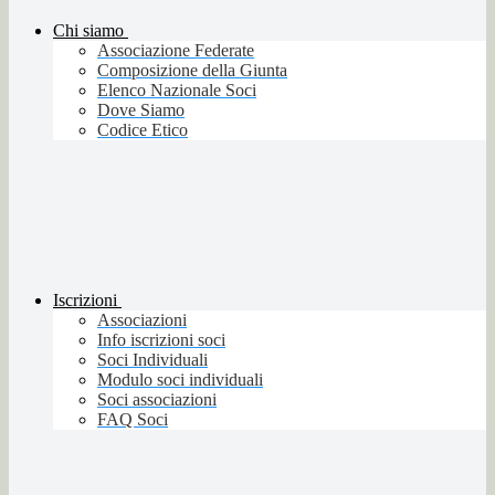
Chi siamo
Associazione Federate
Composizione della Giunta
Elenco Nazionale Soci
Dove Siamo
Codice Etico
Iscrizioni
Associazioni
Info iscrizioni soci
Soci Individuali
Modulo soci individuali
Soci associazioni
FAQ Soci