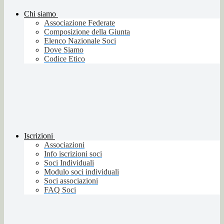
Chi siamo
Associazione Federate
Composizione della Giunta
Elenco Nazionale Soci
Dove Siamo
Codice Etico
Iscrizioni
Associazioni
Info iscrizioni soci
Soci Individuali
Modulo soci individuali
Soci associazioni
FAQ Soci