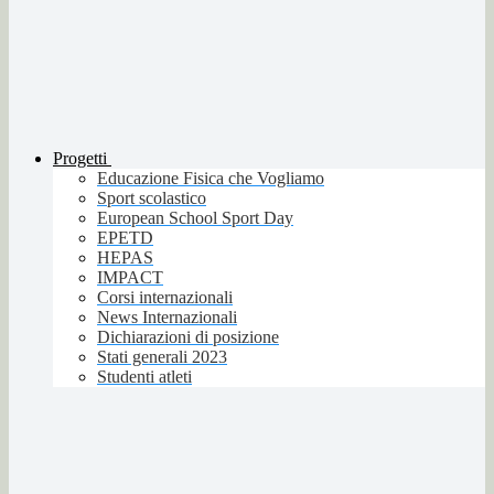
Progetti
Educazione Fisica che Vogliamo
Sport scolastico
European School Sport Day
EPETD
HEPAS
IMPACT
Corsi internazionali
News Internazionali
Dichiarazioni di posizione
Stati generali 2023
Studenti atleti