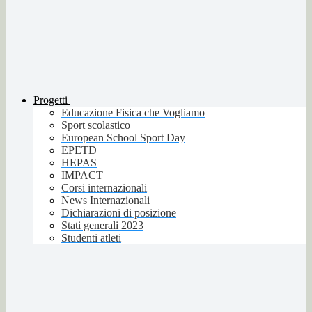
Progetti
Educazione Fisica che Vogliamo
Sport scolastico
European School Sport Day
EPETD
HEPAS
IMPACT
Corsi internazionali
News Internazionali
Dichiarazioni di posizione
Stati generali 2023
Studenti atleti