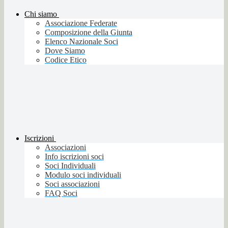
Chi siamo
Associazione Federate
Composizione della Giunta
Elenco Nazionale Soci
Dove Siamo
Codice Etico
Iscrizioni
Associazioni
Info iscrizioni soci
Soci Individuali
Modulo soci individuali
Soci associazioni
FAQ Soci